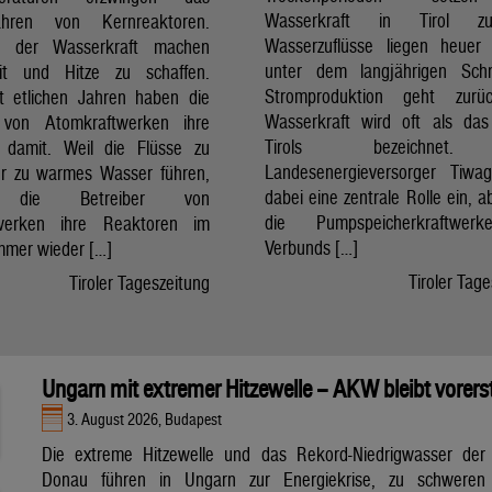
Wasserkraft in Tirol z
fahren von Kernreaktoren.
Wasserzuflüsse liegen heuer 
r der Wasserkraft machen
unter dem langjährigen Schn
eit und Hitze zu schaffen.
Stromproduktion geht zurü
t etlichen Jahren haben die
Wasserkraft wird oft als das
r von Atomkraftwerken ihre
Tirols bezeichnet
 damit. Weil die Flüsse zu
Landesenergieversorger Tiwa
r zu warmes Wasser führen,
dabei eine zentrale Rolle ein, 
 die Betreiber von
die Pumpspeicherkraftwe
twerken ihre Reaktoren im
Verbunds […]
mer wieder […]
Tiroler Tag
Tiroler Tageszeitung
Ungarn mit extremer Hitzewelle – AKW bleibt vorers
3. August 2026, Budapest
Die extreme Hitzewelle und das Rekord-Niedrigwasser der
Donau führen in Ungarn zur Energiekrise, zu schweren