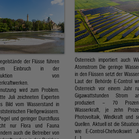
Österreich importiert auch W
Pegelstände der Flüsse führen
Atomstrom Die geringe Wasse
em Einbruch in der
in den Flüssen setzt der Wasser
mproduktion von
Laut der Behörde E-Control w
erkraftwerken.
Österreich vor einem Jahr r
rnutzung wird zum Problem.
Gigawattstunden Strom 
itte Juli zeichneten Experten
produziert – 70 Proze
es Bild vom Wasserstand in
Wasserkraft, je zehn Proz
ststeirischen Fließgewässern.
Photovoltaik, Windkraft und s
Pegel und geringer Durchfluss
Quellen. Aktuell ist die Situatio
icht nur Flora und Fauna
wie E-Control-Chefvolkswirt 
ondern auch die Betreiber von
[…]