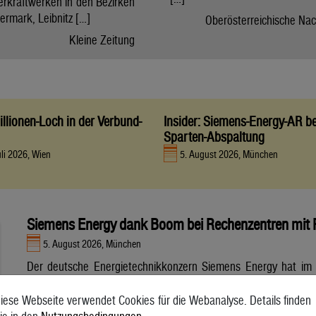
erkraftwerken in den Bezirken
ermark, Leibnitz […]
Oberösterreichische Nac
Kleine Zeitung
llionen-Loch in der Verbund-
Insider: Siemens-Energy-AR be
Sparten-Abspaltung
uli 2026, Wien
5. August 2026, München
Siemens Energy dank Boom bei Rechenzentren mit
5. August 2026, München
Der deutsche Energietechnikkonzern Siemens Energy hat im
vergangenen Quartal dank der weltweit steigenden Nachfrage
nach Strom Rekordwerte eingefahren. Das
iese Webseite verwendet Cookies für die Webanalyse. Details finden
Windenergiegeschäft Siemens Gamesa schrieb erstmals seit