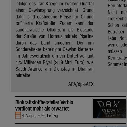
infolge des Iran-Kriegs im zweiten Quartal
Herunter
einen Gewinnsprung verzeichnet. Grund
Nicht nu
dafür sind gestiegene Preise für Öl und
Trockenh
raffinierte Kraftstoffe. Zudem kann der
Schon sei
saudi-arabische Ölkonzern die Blockade
Betreibe
der Straße von Hormuz mittels Pipeline
liebe Not
durch das Land umgehen. Der um
wenig ode
Sondereffekte bereinigte Gewinn kletterte
müssen
im Jahresvergleich um ein Drittel auf gut
Kernkraf
125 Milliarden Riyal (28,9 Mrd. Euro), wie
Sommer im
Saudi Aramco am Dienstag in Dhahran
mitteilte.
APA/dpa-AFX
Biokraftstoffhersteller Verbio
verdient mehr als erwartet
4. August 2026, Leipzig