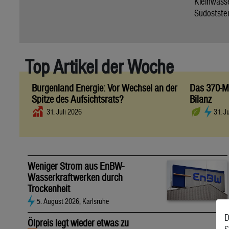
Kleinwass
Südoststei
Top Artikel der Woche
Burgenland Energie: Vor Wechsel an der
Das 370-Mi
Spitze des Aufsichtsrats?
Bilanz
31. Juli 2026
31. J
Weniger Strom aus EnBW-
Wasserkraftwerken durch
Trockenheit
5. August 2026, Karlsruhe
D
Ölpreis legt wieder etwas zu