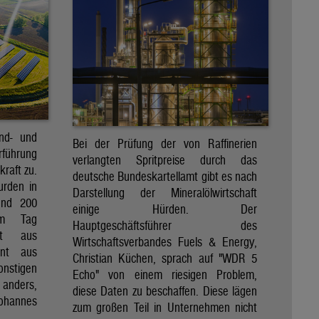
ind- und
Bei der Prüfung der von Raffinerien
rführung
verlangten Spritpreise durch das
kraft zu.
deutsche Bundeskartellamt gibt es nach
urden in
Darstellung der Mineralölwirtschaft
und 200
einige Hürden. Der
am Tag
Hauptgeschäftsführer des
nt aus
Wirtschaftsverbandes Fuels & Energy,
ent aus
Christian Küchen, sprach auf "WDR 5
onstigen
Echo" von einem riesigen Problem,
n anders,
diese Daten zu beschaffen. Diese lägen
Johannes
zum großen Teil in Unternehmen nicht