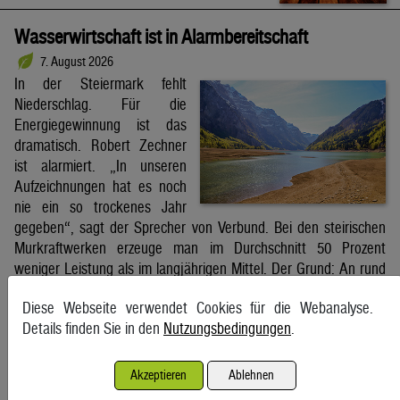
Wasserwirtschaft ist in Alarmbereitschaft
7. August 2026
In der Steiermark fehlt
Niederschlag. Für die
Energiegewinnung ist das
dramatisch. Robert Zechner
ist alarmiert. „In unseren
Aufzeichnungen hat es noch
nie ein so trockenes Jahr
gegeben“, sagt der Sprecher von Verbund. Bei den steirischen
Murkraftwerken erzeuge man im Durchschnitt 50 Prozent
weniger Leistung als im langjährigen Mittel. Der Grund: An rund
85 Prozent der […]
Diese Webseite verwendet Cookies für die Webanalyse.
Kleine Zeitung
Details finden Sie in den
Nutzungsbedingungen
.
Schifffahrt in Straße von Hormuz weiterhin massiv
Akzeptieren
Ablehnen
gestört