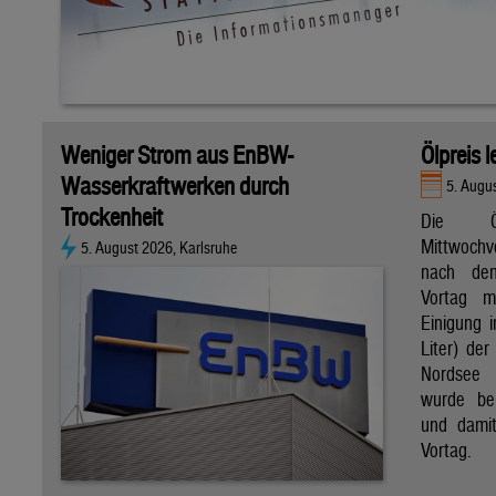
Weniger Strom aus EnBW-
Ölpreis 
Wasserkraftwerken durch
5. Augu
Trockenheit
Die Ö
Mittwoch
5. August 2026, Karlsruhe
nach de
Vortag m
Einigung i
Liter) de
Nordsee 
wurde bei
und dami
Vortag.