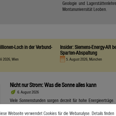
Geologie und Lagerstättenlehr
Montanuniversität Leoben.
llionen-Loch in der Verbund-
Insider: Siemens-Energy-AR be
Sparten-Abspaltung
uli 2026, Wien
5. August 2026, München
Nicht nur Strom: Was die Sonne alles kann
6. August 2026
Viele Sonnenstunden sorgen derzeit für hohe Energieerträge.
Neben Strom lässt sich daraus auch Wärme gewinnen.
Solarthermie entlastet das Energiesystem. Dennoch steht sie
iese Webseite verwendet Cookies für die Webanalyse. Details finden