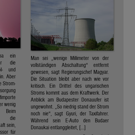
pa ein
Man sei „wenige Millimeter von der
für die
vollständigen Abschaltung“ entfernt
öl- und
gewesen, sagt Regierungschef Magyar.
in. Aber
Die Situation bleibt aber nach wie vor
e Strom-
kritisch. Ein Drittel des ungarischen
rsorgung
Stroms kommt aus dem Kraftwerk. Der
importe
Anblick am Budapester Donauufer ist
her wenig
ungewohnt. „So niedrig stand der Strom
e. Beim
noch nie“, sagt Gyuri, der Taxifahrer.
d die
Während sein E-Auto den Budaer
ft sein,
Donaukai entlanggleitet, […]
ssor für