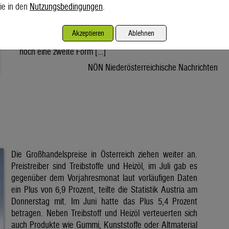
oft im Schatten der Photovoltaik. Die Hitzewelle der
ie in den
Nutzungsbedingungen
.
vergangenen Tage hat Österreich zahlreiche Sonnenstunden
beschert. Während dabei meist über die hohen Stromerträge
Akzeptieren
Ablehnen
von Photovoltaikanlagen gesprochen wird, liefert die Sonne
noch eine zweite Form […]
NÖN Niederösterreichische Nachrichten
Die Großhandelspreise in Österreich ziehen weiter an.
Preistreiber sind Treibstoffe und Heizöl, im Juli gab es
gegenüber dem Vorjahresmonat laut vorläufigen Daten
ein Plus von 6,9 Prozent, teilte die Statistik Austria am
Donnerstag mit. Im Juni hatte das Plus 5,4 Prozent
betragen. Neben Treibstoff und Heizöl verteuerten sich
auch Produkte wie Gummi, Kunststoffe oder Altmaterial