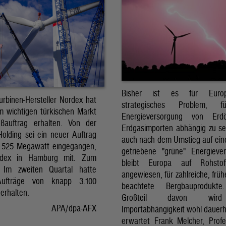
Bisher ist es für Euro
urbinen-Hersteller Nordex hat
strategisches Problem, 
m wichtigen türkischen Markt
Energieversorgung von Erd
ßauftrag erhalten. Von der
Erdgasimporten abhängig zu se
Holding sei ein neuer Auftrag
auch nach dem Umstieg auf ein
 525 Megawatt eingegangen,
getriebene "grüne" Energieve
ordex in Hamburg mit. Zum
bleibt Europa auf Rohstoff
: Im zweiten Quartal hatte
angewiesen, für zahlreiche, frü
ufträge von knapp 3.100
beachtete Bergbauprodukt
erhalten.
Großteil davon wir
APA/dpa-AFX
Importabhängigkeit wohl dauerha
erwartet Frank Melcher, Profe