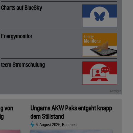
Charts auf BlueSky
Energymonitor
teem Stromschulung
ng von
Ungarns AKW Paks entgeht knapp
ig
dem Stillstand
6. August 2026, Budapest