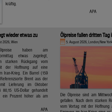
kräftig.
APA
legt wieder etwas zu
Ölpreise fallen dritten Tag 
st 2026, Wien
5. August 2026, London/New Yor
lpreise haben am
vormittag etwas zugelegt,
m starken Rückgang vom
it der Hoffnung auf eine
m Iran-Krieg. Ein Barrel (159
r Referenzsorte Brent aus der
mit Lieferung im Oktober
 80,15 US-Dollar gehandelt
Die Ölpreise sind am Mittwoc
t ein Prozent höher als am
gefallen. Nach dem starken 
vom Vortag mit der Hoffnung 
APA
Einigung im Iran-Krieg ging es