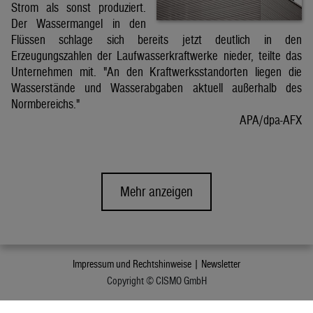
Strom als sonst produziert.
Der Wassermangel in den
Flüssen schlage sich bereits jetzt deutlich in den
Erzeugungszahlen der Laufwasserkraftwerke nieder, teilte das
Unternehmen mit. "An den Kraftwerksstandorten liegen die
Wasserstände und Wasserabgaben aktuell außerhalb des
Normbereichs."
APA/dpa-AFX
Mehr anzeigen
Impressum und Rechtshinweise |
Newsletter
Copyright © CISMO GmbH