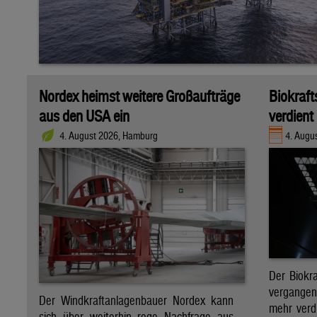
Nordex heimst weitere Großaufträge
Biokraft
aus den USA ein
verdient
4. August 2026, Hamburg
4. Augus
Der Biokra
vergange
Der Windkraftanlagenbauer Nordex kann
mehr verdi
sich über weiterhin rege Nachfrage aus