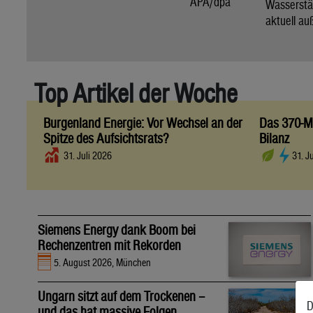
APA/dpa
Wassers
aktuell au
Top Artikel der Woche
Burgenland Energie: Vor Wechsel an der
Das 370-Mi
Spitze des Aufsichtsrats?
Bilanz
31. Juli 2026
31. J
Siemens Energy dank Boom bei
Rechenzentren mit Rekorden
5. August 2026, München
Ungarn sitzt auf dem Trockenen –
D
und das hat massive Folgen