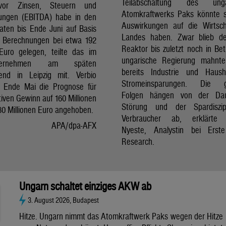
Teilabschaltung des unga
vor Zinsen, Steuern und
Atomkraftwerks Paks könnte 
ungen (EBITDA) habe in den
Auswirkungen auf die Wirtsc
aten bis Ende Juni auf Basis
Landes haben. Zwar blieb de
er Berechnungen bei etwa 192
Reaktor bis zuletzt noch in Bet
 Euro gelegen, teilte das im
ungarische Regierung mahnte
nternehmen am späten
bereits Industrie und Haush
end in Leipzig mit. Verbio
Stromeinsparungen. Die 
t Ende Mai die Prognose für
Folgen hängen von der Da
iven Gewinn auf 160 Millionen
Störung und der Spardiszip
80 Millionen Euro angehoben.
Verbraucher ab, erklärte 
APA/dpa-AFX
Nyeste, Analystin bei Erst
Research.
Ungarn schaltet einziges AKW ab
3. August 2026, Budapest
Hitze. Ungarn nimmt das Atomkraftwerk Paks wegen der Hitze