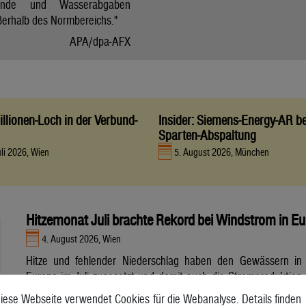
tände und Wasserabgaben
ßerhalb des Normbereichs."
APA/dpa-AFX
llionen-Loch in der Verbund-
Insider: Siemens-Energy-AR be
Sparten-Abspaltung
uli 2026, Wien
5. August 2026, München
Hitzemonat Juli brachte Rekord bei Windstrom in E
4. August 2026, Wien
Hitze und fehlender Niederschlag haben den Gewässern in
Europa im Juli zugesetzt und damit auch die Stromproduktion
aus Wasser- und Atomkraft beeinträchtigt. Unterdessen
iese Webseite verwendet Cookies für die Webanalyse. Details finden