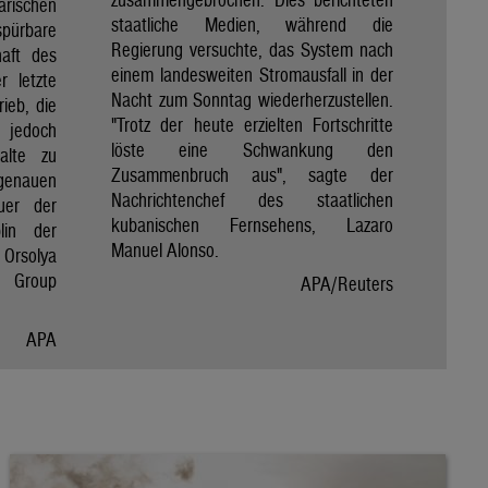
rischen
staatliche Medien, während die
spürbare
Regierung versuchte, das System nach
haft des
einem landesweiten Stromausfall in der
r letzte
Nacht zum Sonntag wiederherzustellen.
rieb, die
"Trotz der heute erzielten Fortschritte
 jedoch
löste eine Schwankung den
alte zu
Zusammenbruch aus", sagte der
genauen
Nachrichtenchef des staatlichen
uer der
kubanischen Fernsehens, Lazaro
lin der
Manuel Alonso.
Orsolya
e Group
APA/Reuters
APA