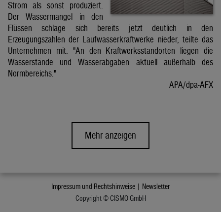
Strom als sonst produziert.
Der Wassermangel in den
Flüssen schlage sich bereits jetzt deutlich in den
Erzeugungszahlen der Laufwasserkraftwerke nieder, teilte das
Unternehmen mit. "An den Kraftwerksstandorten liegen die
Wasserstände und Wasserabgaben aktuell außerhalb des
Normbereichs."
APA/dpa-AFX
Mehr anzeigen
Impressum und Rechtshinweise |
Newsletter
Copyright © CISMO GmbH