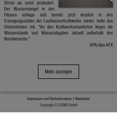
Strom als sonst produziert.
Der Wassermangel in den
Flüssen schlage sich bereits jetzt deutlich in den
Erzeugungszahlen der Laufwasserkraftwerke nieder, teilte das
Unternehmen mit. "An den Kraftwerksstandorten liegen die
Wasserstände und Wasserabgaben aktuell außerhalb des
Normbereichs."
APA/dpa-AFX
Mehr anzeigen
Impressum und Rechtshinweise |
Newsletter
Copyright © CISMO GmbH