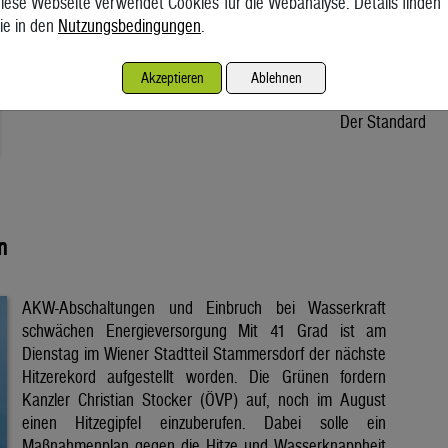
iese Webseite verwendet Cookies für die Webanalyse. Details finden
Stroms kommt aus dem Kraftwerk. Der Anblick am
ie in den
Nutzungsbedingungen
.
Budapester Donauufer ist ungewohnt. „So niedrig stand der
Strom noch nie“, sagt Gyuri, der Taxifahrer. Während sein E-
Akzeptieren
Ablehnen
Auto den Budaer Donaukai entlanggleitet, […]
Der Standard
n
AKW-Abschaltungen und Einbruch bei Wasserkraft
schwächen Energieversorgung Mit 41 Grad ist am
Dienstag im Wiener Stadtteil Stammersdorf der nächste
Hitzerekord aufgestellt worden. Die Grünen fordern
Kanzler Christian Stocker (ÖVP) auf, noch im August
einen Hitzegipfel einzuberufen. Dabei solle ein
Maßnahmenplan gegen die Hitze und Wasserknappheit