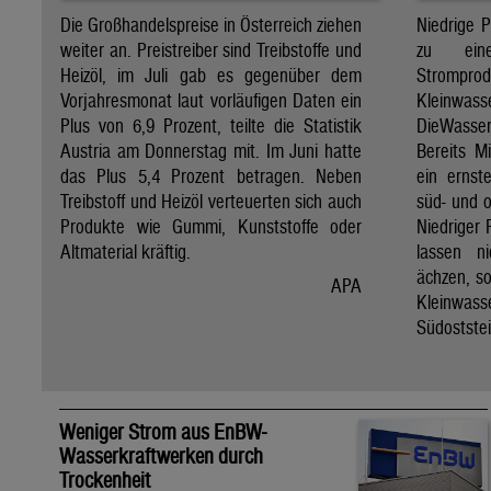
Die Großhandelspreise in Österreich ziehen
Niedrige 
weiter an. Preistreiber sind Treibstoffe und
zu ein
Heizöl, im Juli gab es gegenüber dem
Stro
Vorjahresmonat laut vorläufigen Daten ein
Kleinwass
Plus von 6,9 Prozent, teilte die Statistik
DieWasse
Austria am Donnerstag mit. Im Juni hatte
Bereits M
das Plus 5,4 Prozent betragen. Neben
ein ernst
Treibstoff und Heizöl verteuerten sich auch
süd- und o
Produkte wie Gummi, Kunststoffe oder
Niedriger 
Altmaterial kräftig.
lassen n
ächzen, s
APA
Kleinwass
Südoststei
Weniger Strom aus EnBW-
Wasserkraftwerken durch
Trockenheit