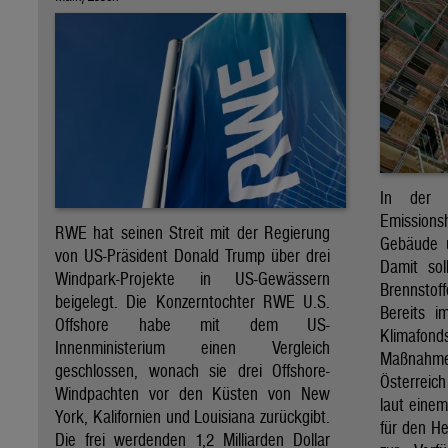
In der 
Emission
RWE hat seinen Streit mit der Regierung
Gebäude u
von US-Präsident Donald Trump über drei
Damit sol
Windpark-Projekte in US-Gewässern
Brennsto
beigelegt. Die Konzerntochter RWE U.S.
Bereits i
Offshore habe mit dem US-
Klimafond
Innenministerium einen Vergleich
Maßnahmen
geschlossen, wonach sie drei Offshore-
Österreic
Windpachten vor den Küsten von New
laut eine
York, Kalifornien und Louisiana zurückgibt.
für den H
Die frei werdenden 1,2 Milliarden Dollar