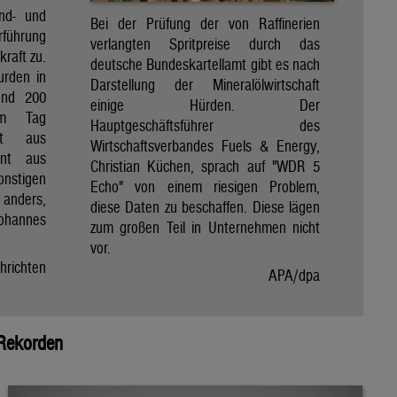
ind- und
Bei der Prüfung der von Raffinerien
rführung
verlangten Spritpreise durch das
kraft zu.
deutsche Bundeskartellamt gibt es nach
urden in
Darstellung der Mineralölwirtschaft
und 200
einige Hürden. Der
am Tag
Hauptgeschäftsführer des
nt aus
Wirtschaftsverbandes Fuels & Energy,
ent aus
Christian Küchen, sprach auf "WDR 5
onstigen
Echo" von einem riesigen Problem,
n anders,
diese Daten zu beschaffen. Diese lägen
Johannes
zum großen Teil in Unternehmen nicht
vor.
hrichten
APA/dpa
 Rekorden