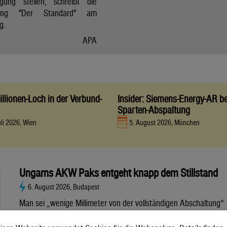
gung stellen, schreibt die
itung "Der Standard" am
g.
APA
llionen-Loch in der Verbund-
Insider: Siemens-Energy-AR be
Sparten-Abspaltung
uli 2026, Wien
5. August 2026, München
Ungarns AKW Paks entgeht knapp dem Stillstand
6. August 2026, Budapest
Man sei „wenige Millimeter von der vollständigen Abschaltung“
entfernt gewesen, sagt Regierungschef Magyar. Die Situation
bleibt aber nach wie vor kritisch. Ein Drittel des ungarischen