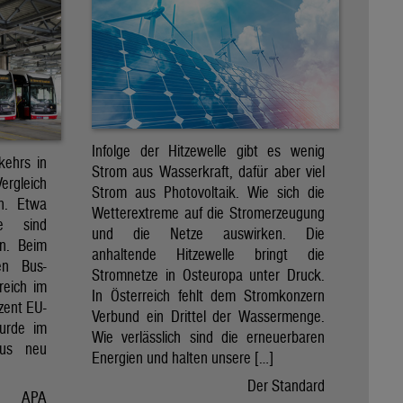
Infolge der Hitzewelle gibt es wenig
kehrs in
Strom aus Wasserkraft, dafür aber viel
Vergleich
Strom aus Photovoltaik. Wie sich die
en. Etwa
Wetterextreme auf die Stromerzeugung
e sind
und die Netze auswirken. Die
en. Beim
anhaltende Hitzewelle bringt die
en Bus-
Stromnetze in Osteuropa unter Druck.
reich im
In Österreich fehlt dem Stromkonzern
zent EU-
Verbund ein Drittel der Wassermenge.
wurde im
Wie verlässlich sind die erneuerbaren
Bus neu
Energien und halten unsere […]
Der Standard
APA