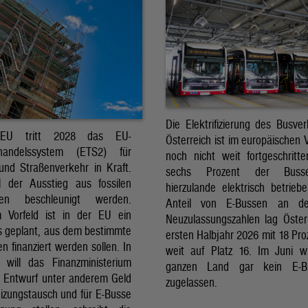
Die Elektrifizierung des Busver
EU tritt 2028 das EU-
Österreich ist im europäischen 
shandelssystem (ETS2) für
noch nicht weit fortgeschritt
nd Straßenverkehr in Kraft.
sechs Prozent der Buss
l der Ausstieg aus fossilen
hierzulande elektrisch betrieb
ffen beschleunigt werden.
Anteil von E-Bussen an d
m Vorfeld ist in der EU ein
Neuzulassungszahlen lag Öster
s geplant, aus dem bestimmte
ersten Halbjahr 2026 mit 18 Pro
 finanziert werden sollen. In
weit auf Platz 16. Im Juni 
h will das Finanzministerium
ganzen Land gar kein E-
m Entwurf unter anderem Geld
zugelassen.
eizungstausch und für E-Busse