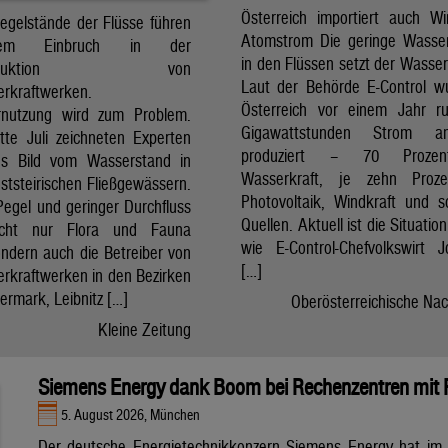
Österreich importiert auch W
Pegelstände der Flüsse führen
Atomstrom Die geringe Wasse
em Einbruch in der
in den Flüssen setzt der Wasser
mproduktion von
Laut der Behörde E-Control w
erkraftwerken.
Österreich vor einem Jahr r
rnutzung wird zum Problem.
Gigawattstunden Strom 
itte Juli zeichneten Experten
produziert – 70 Proze
es Bild vom Wasserstand in
Wasserkraft, je zehn Proz
ststeirischen Fließgewässern.
Photovoltaik, Windkraft und s
Pegel und geringer Durchfluss
Quellen. Aktuell ist die Situatio
icht nur Flora und Fauna
wie E-Control-Chefvolkswirt 
ondern auch die Betreiber von
[…]
erkraftwerken in den Bezirken
ermark, Leibnitz […]
Oberösterreichische Nac
Kleine Zeitung
Siemens Energy dank Boom bei Rechenzentren mit
5. August 2026, München
Der deutsche Energietechnikkonzern Siemens Energy hat im