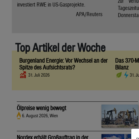
zur Verfü
investiert RWE in US-Gasprojekte.
Tagesze
APA/Reuters
Donnersta
Top Artikel der Woche
Burgenland Energie: Vor Wechsel an der
Das 370-Mi
Spitze des Aufsichtsrats?
Bilanz
31. Juli 2026
31. J
Ölpreise wenig bewegt
6. August 2026, Wien
Nordex erhält Großauftrag in der