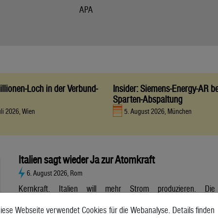
APA
llionen-Loch in der Verbund-
Insider: Siemens-Energy-AR be
Sparten-Abspaltung
uli 2026, Wien
5. August 2026, München
Italien sagt wieder Ja zur Atomkraft
6. August 2026, Rom
Kernkraft. Italien will mehr Strom produzieren. Die
Atombranche hat große Erwartungen, aber es gibt noch viele
iese Webseite verwendet Cookies für die Webanalyse. Details finden
Unsicherheiten. Italien will zurück zur Atomkraft. Der Senat