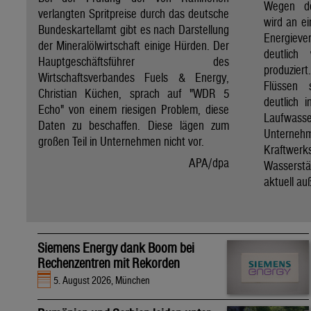
Wegen de
verlangten Spritpreise durch das deutsche
wird an e
Bundeskartellamt gibt es nach Darstellung
Energie
der Mineralölwirtschaft einige Hürden. Der
deutlich
Hauptgeschäftsführer des
produzier
Wirtschaftsverbandes Fuels & Energy,
Flüssen 
Christian Küchen, sprach auf "WDR 5
deutlich 
Echo" von einem riesigen Problem, diese
Laufwasser
Daten zu beschaffen. Diese lägen zum
Untern
großen Teil in Unternehmen nicht vor.
Kraftwer
APA/dpa
Wassers
aktuell au
Siemens Energy dank Boom bei
Rechenzentren mit Rekorden
5. August 2026, München