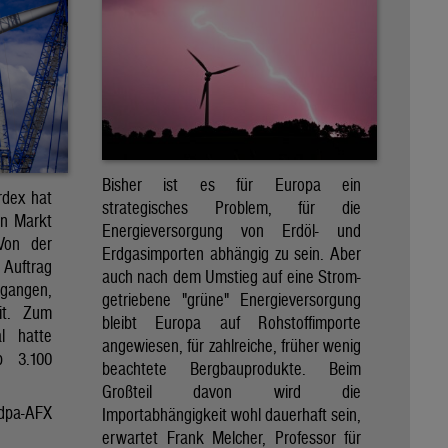
Bisher ist es für Europa ein
rdex hat
strategisches Problem, für die
en Markt
Energieversorgung von Erdöl- und
 Von der
Erdgasimporten abhängig zu sein. Aber
 Auftrag
auch nach dem Umstieg auf eine Strom-
egangen,
getriebene "grüne" Energieversorgung
it. Zum
bleibt Europa auf Rohstoffimporte
al hatte
angewiesen, für zahlreiche, früher wenig
p 3.100
beachtete Bergbauprodukte. Beim
Großteil davon wird die
dpa-AFX
Importabhängigkeit wohl dauerhaft sein,
erwartet Frank Melcher, Professor für