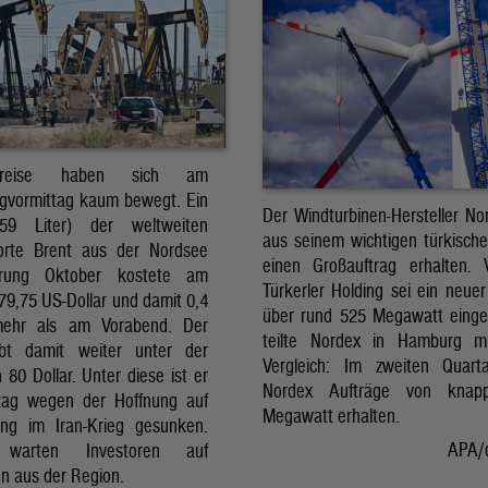
preise haben sich am
gvormittag kaum bewegt. Ein
Der Windturbinen-Hersteller No
159 Liter) der weltweiten
aus seinem wichtigen türkisch
orte Brent aus der Nordsee
einen Großauftrag erhalten.
erung Oktober kostete am
Türkerler Holding sei ein neuer
79,75 US-Dollar und damit 0,4
über rund 525 Megawatt eing
mehr als am Vorabend. Der
teilte Nordex in Hamburg m
ibt damit weiter unter der
Vergleich: Im zweiten Quart
80 Dollar. Unter diese ist er
Nordex Aufträge von knap
tag wegen der Hoffnung auf
Megawatt erhalten.
ng im Iran-Krieg gesunken.
APA/
 warten Investoren auf
n aus der Region.