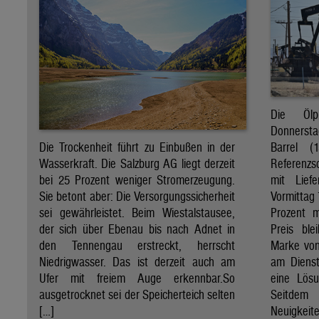
Die Öl
Donnersta
Barrel (
Die Trockenheit führt zu Einbußen in der
Referenzs
Wasserkraft. Die Salzburg AG liegt derzeit
mit Lief
bei 25 Prozent weniger Stromerzeugung.
Vormittag 
Sie betont aber: Die Versorgungssicherheit
Prozent 
sei gewährleistet. Beim Wiestalstausee,
Preis ble
der sich über Ebenau bis nach Adnet in
Marke von 
den Tennengau erstreckt, herrscht
am Diens
Niedrigwasser. Das ist derzeit auch am
eine Lösu
Ufer mit freiem Auge erkennbar.So
Seitdem
ausgetrocknet sei der Speicherteich selten
Neuigkeite
[…]