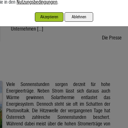
ie in den
Nutzungsbedingungen
.
wird voraussichtlich nach der Sommerpause einem Gesetz
zustimmen, danach kann die Regierung ein entsprechendes
Dekret verabschieden. Der Weg bis zur Inbetriebnahme eines
Akzeptieren
Ablehnen
ersten Reaktors wäre dann noch lang. Doch viele
Unternehmen […]
Die Presse
Viele Sonnenstunden sorgen derzeit für hohe
Energieerträge. Neben Strom lässt sich daraus auch
Wärme gewinnen. Solarthermie entlastet das
Energiesystem. Dennoch steht sie oft im Schatten der
Photovoltaik. Die Hitzewelle der vergangenen Tage hat
Österreich zahlreiche Sonnenstunden beschert.
Während dabei meist über die hohen Stromerträge von