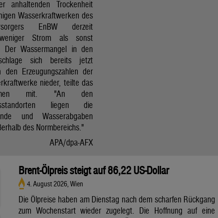
r anhaltenden Trockenheit
inigen Wasserkraftwerken des
versorgers EnBW derzeit
 weniger Strom als sonst
t. Der Wassermangel in den
schlage sich bereits jetzt
in den Erzeugungszahlen der
kraftwerke nieder, teilte das
ehmen mit. "An den
ksstandorten liegen die
tände und Wasserabgaben
ßerhalb des Normbereichs."
APA/dpa-AFX
Brent-Ölpreis steigt auf 86,22 US-Dollar
4. August 2026, Wien
Die Ölpreise haben am Dienstag nach dem scharfen Rückgang
zum Wochenstart wieder zugelegt. Die Hoffnung auf eine