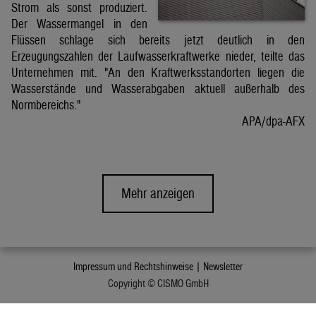
Strom als sonst produziert.
Der Wassermangel in den
Flüssen schlage sich bereits jetzt deutlich in den
Erzeugungszahlen der Laufwasserkraftwerke nieder, teilte das
Unternehmen mit. "An den Kraftwerksstandorten liegen die
Wasserstände und Wasserabgaben aktuell außerhalb des
Normbereichs."
APA/dpa-AFX
Mehr anzeigen
Impressum und Rechtshinweise |
Newsletter
Copyright © CISMO GmbH