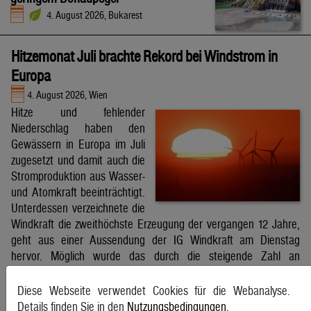
4. August 2026, Bukarest
Hitzemonat Juli brachte Rekord bei Windstrom in
Europa
4. August 2026, Wien
Hitze und fehlender
Niederschlag haben den
Gewässern in Europa im Juli
zugesetzt und damit auch die
Stromproduktion aus Wasser-
und Atomkraft beeinträchtigt.
Unterdessen verzeichnete die
Windkraft die zweithöchste Erzeugung der vergangen 12 Jahre,
geht aus einer Aussendung der IG Windkraft am Dienstag
hervor. Möglich wurde das durch die steigende Zahl an
Windkraftanlagen aber auch durch bessere Windverhältnisse.
APA
Diese Webseite verwendet Cookies für die Webanalyse.
Details finden Sie in den
Nutzungsbedingungen
.