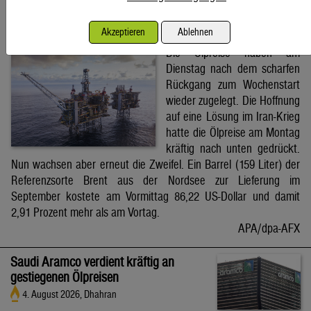
Brent-Ölpreis steigt auf 86,22 US-Dollar
Akzeptieren
Ablehnen
4. August 2026, Wien
Die Ölpreise haben am
Dienstag nach dem scharfen
Rückgang zum Wochenstart
wieder zugelegt. Die Hoffnung
auf eine Lösung im Iran-Krieg
hatte die Ölpreise am Montag
kräftig nach unten gedrückt.
Nun wachsen aber erneut die Zweifel. Ein Barrel (159 Liter) der
Referenzsorte Brent aus der Nordsee zur Lieferung im
September kostete am Vormittag 86,22 US-Dollar und damit
2,91 Prozent mehr als am Vortag.
APA/dpa-AFX
Saudi Aramco verdient kräftig an
gestiegenen Ölpreisen
4. August 2026, Dhahran