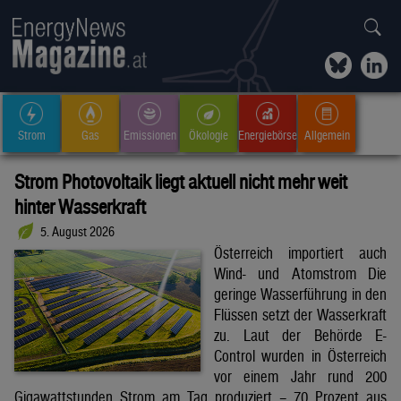
Strom
Gas
Emissionen
Ökologie
Energiebörse
Allgemein
Strom Photovoltaik liegt aktuell nicht mehr weit
hinter Wasserkraft
5. August 2026
Österreich importiert auch
Wind- und Atomstrom Die
geringe Wasserführung in den
Flüssen setzt der Wasserkraft
zu. Laut der Behörde E-
Control wurden in Österreich
vor einem Jahr rund 200
Gigawattstunden Strom am Tag produziert – 70 Prozent aus