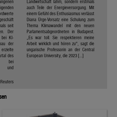
angenen
Landwirtschaft lahm, sondern erstmals
eigenden
auch Teile der Energieversorgung. Mit
rdwerte
einem Gefühl des Enthusiasmus verlässt
geschäft
Diana Ürge-Vorsatz eine Schulung zum
als seit
Thema Klimawandel mit den neuen
en. Der
Parlamentsabgeordneten in Budapest.
 bei KI-
„Es war toll. Sie respektieren meine
bau der
Arbeit wirklich und hören zu“, sagt die
rzielte
ungarische Professorin an der Central
rtal des
European University, die 2023 […]
26 bei
tz und
Reuters
isen