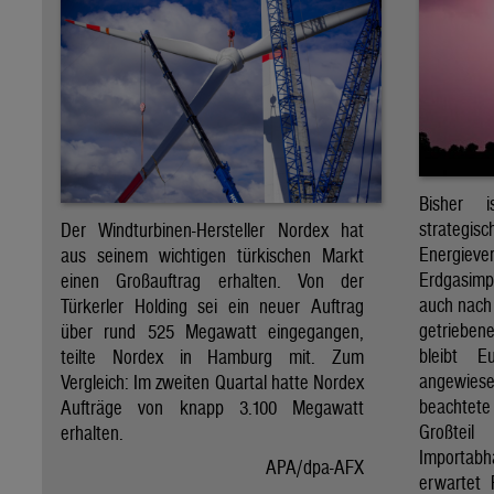
Bisher 
strateg
Der Windturbinen-Hersteller Nordex hat
Energiev
aus seinem wichtigen türkischen Markt
Erdgasimp
einen Großauftrag erhalten. Von der
auch nach
Türkerler Holding sei ein neuer Auftrag
getrieben
über rund 525 Megawatt eingegangen,
bleibt E
teilte Nordex in Hamburg mit. Zum
angewiesen
Vergleich: Im zweiten Quartal hatte Nordex
beachtet
Aufträge von knapp 3.100 Megawatt
Großte
erhalten.
Importabhä
APA/dpa-AFX
erwartet 