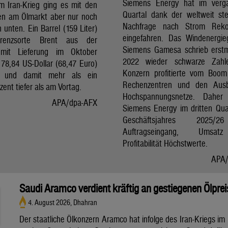
Siemens Energy hat im verg
im Iran-Krieg ging es mit den
Quartal dank der weltweit st
en am Ölmarkt aber nur noch
Nachfrage nach Strom Reko
h unten. Ein Barrel (159 Liter)
eingefahren. Das Windenergie
renzsorte Brent aus der
Siemens Gamesa schrieb erstm
mit Lieferung im Oktober
2022 wieder schwarze Zahl
 78,84 US-Dollar (68,47 Euro)
Konzern profitierte vom Boom
t und damit mehr als ein
Rechenzentren und den Aus
zent tiefer als am Vortag.
Hochspannungsnetze. Daher e
APA/dpa-AFX
Siemens Energy im dritten Qua
Geschäftsjahres 2025/
Auftragseingang, Umsa
Profitabilität Höchstwerte.
APA/
Saudi Aramco verdient kräftig an gestiegenen Ölpre
4. August 2026, Dhahran
Der staatliche Ölkonzern Aramco hat infolge des Iran-Kriegs im