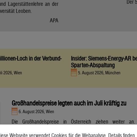
Der 
und Lagerstättenlehre an der
versität Leoben.
APA
llionen-Loch in der Verbund-
Insider: Siemens-Energy-AR be
Sparten-Abspaltung
uli 2026, Wien
5. August 2026, München
Großhandelspreise legten auch im Juli kräftig zu
6. August 2026, Wien
Die Großhandelspreise in Österreich ziehen weiter an.
Preistreiber sind Treibstoffe und Heizöl, im Juli gab es
iese Webseite verwendet Cookies für die Webanalyse. Details finden
gegenüber dem Vorjahresmonat laut vorläufigen Daten ein