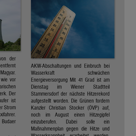
von der
entfernt
AKW-Abschaltungen und Einbruch bei
 Magyar.
Wasserkraft schwächen
 wie vor
Energieversorgung Mit 41 Grad ist am
arischen
Dienstag im Wiener Stadtteil
erk. Der
Stammersdorf der nächste Hitzerekord
ufer ist
aufgestellt worden. Die Grünen fordern
er Strom
Kanzler Christian Stocker (ÖVP) auf,
ifahrer.
noch im August einen Hitzegipfel
 Budaer
einzuberufen. Dabei solle ein
Maßnahmenplan gegen die Hitze und
Wasserknappheit erarbeitet werden.