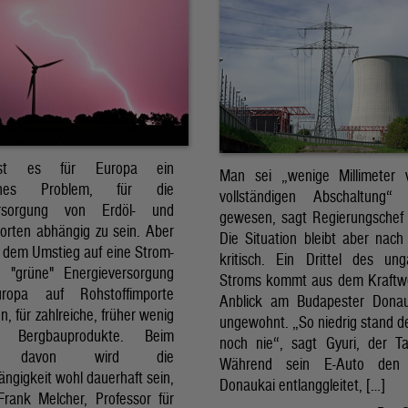
ist es für Europa ein
Man sei „wenige Millimeter 
isches Problem, für die
vollständigen Abschaltung“ 
ersorgung von Erdöl- und
gewesen, sagt Regierungschef
orten abhängig zu sein. Aber
Die Situation bleibt aber nach
 dem Umstieg auf eine Strom-
kritisch. Ein Drittel des ung
e "grüne" Energieversorgung
Stroms kommt aus dem Kraftw
uropa auf Rohstoffimporte
Anblick am Budapester Donau
, für zahlreiche, früher wenig
ungewohnt. „So niedrig stand d
e Bergbauprodukte. Beim
noch nie“, sagt Gyuri, der Tax
il davon wird die
Während sein E-Auto den
ngigkeit wohl dauerhaft sein,
Donaukai entlanggleitet, […]
Frank Melcher, Professor für