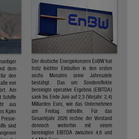
Der deutsche Energiekonzern EnBW hat
eitiger
trotz leichter Einbußen in den ersten
und dem
sechs Monaten seine Jahresziele
 für den
bestätigt. Das um Sondereffekte
raße von
bereinigte operative Ergebnis (EBITDA)
tört. Am
sank bis Ende Juni auf 2,3 (Vorjahr: 2,4)
t Schiffe
Milliarden Euro, wie das Unternehmen
eht aus
am Freitag mitteilte. Für das
rs Kpler
Gesamtjahr 2026 rechne der Vorstand
Presse-
dennoch weiterhin mit einem
ffe sind
bereinigten EBITDA zwischen 4,6 und
gangenen