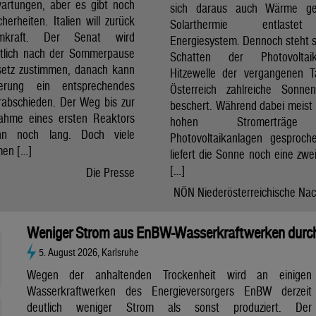
artungen, aber es gibt noch
sich daraus auch Wärme ge
cherheiten. Italien will zurück
Solarthermie entlast
mkraft. Der Senat wird
Energiesystem. Dennoch steht si
htlich nach der Sommerpause
Schatten der Photovolta
etz zustimmen, danach kann
Hitzewelle der vergangenen 
erung ein entsprechendes
Österreich zahlreiche Sonne
rabschieden. Der Weg bis zur
beschert. Während dabei meist 
nahme eines ersten Reaktors
hohen Stromerträg
n noch lang. Doch viele
Photovoltaikanlagen gesproch
en […]
liefert die Sonne noch eine zwe
[…]
Die Presse
NÖN Niederösterreichische Nac
Weniger Strom aus EnBW-Wasserkraftwerken durch
5. August 2026, Karlsruhe
Wegen der anhaltenden Trockenheit wird an einigen
Wasserkraftwerken des Energieversorgers EnBW derzeit
deutlich weniger Strom als sonst produziert. Der