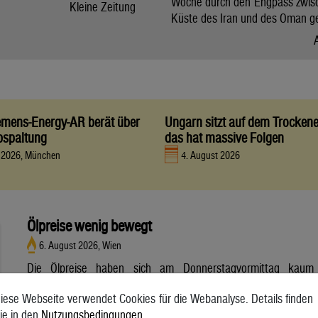
Woche durch den Engpass zwis
Kleine Zeitung
Küste des Iran und des Oman g
iemens-Energy-AR berät über
Ungarn sitzt auf dem Trocken
bspaltung
das hat massive Folgen
t 2026, München
4. August 2026
Ölpreise wenig bewegt
6. August 2026, Wien
Die Ölpreise haben sich am Donnerstagvormittag kaum
bewegt. Ein Barrel (159 Liter) der weltweiten Referenzsorte
iese Webseite verwendet Cookies für die Webanalyse. Details finden
Brent aus der Nordsee mit Lieferung Oktober kostete am
ie in den
Nutzungsbedingungen
.
Vormittag 79,75 US-Dollar und damit 0,4 Prozent mehr als am