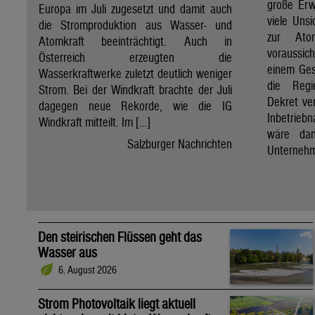
große Erw
Europa im Juli zugesetzt und damit auch
viele Unsi
die Stromproduktion aus Wasser- und
zur Ato
Atomkraft beeinträchtigt. Auch in
voraussic
Österreich erzeugten die
einem Ges
Wasserkraftwerke zuletzt deutlich weniger
die Regi
Strom. Bei der Windkraft brachte der Juli
Dekret ve
dagegen neue Rekorde, wie die IG
Inbetrieb
Windkraft mitteilt. Im […]
wäre dan
Salzburger Nachrichten
Unternehm
Den steirischen Flüssen geht das
Wasser aus
6. August 2026
Strom Photovoltaik liegt aktuell