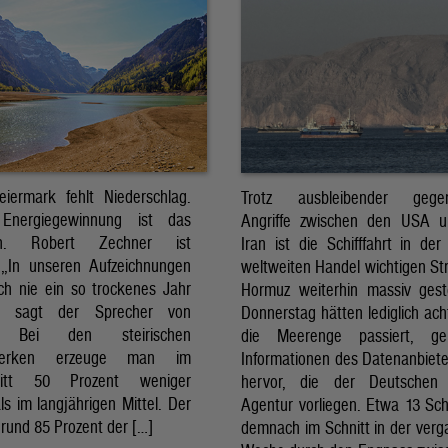
eiermark fehlt Niederschlag.
Trotz ausbleibender gegens
Energiegewinnung ist das
Angriffe zwischen den USA 
sch. Robert Zechner ist
Iran ist die Schifffahrt in der
. „In unseren Aufzeichnungen
weltweiten Handel wichtigen St
ch nie ein so trockenes Jahr
Hormuz weiterhin massiv ges
, sagt der Sprecher von
Donnerstag hätten lediglich ach
. Bei den steirischen
die Meerenge passiert, g
twerken erzeuge man im
Informationen des Datenanbiete
nitt 50 Prozent weniger
hervor, die der Deutschen 
ls im langjährigen Mittel. Der
Agentur vorliegen. Etwa 13 Schi
rund 85 Prozent der […]
demnach im Schnitt in der ver