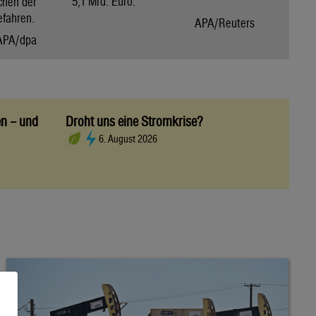
5,1 Mrd. Euro.
chen der
efahren.
APA/Reuters
APA/dpa
en – und
Droht uns eine Stromkrise?
6. August 2026