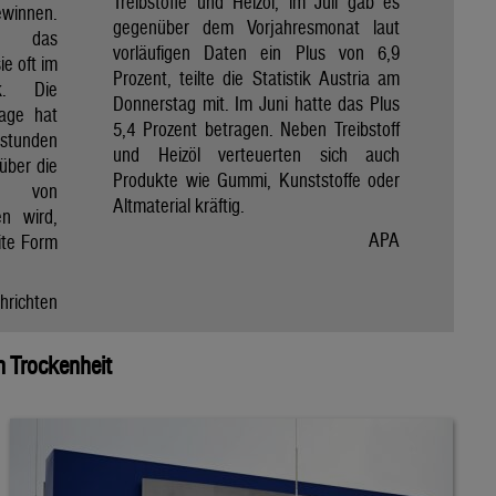
Treibstoffe und Heizöl, im Juli gab es
winnen.
gegenüber dem Vorjahresmonat laut
et das
vorläufigen Daten ein Plus von 6,9
e oft im
Prozent, teilte die Statistik Austria am
ik. Die
Donnerstag mit. Im Juni hatte das Plus
Tage hat
5,4 Prozent betragen. Neben Treibstoff
nstunden
und Heizöl verteuerten sich auch
über die
Produkte wie Gummi, Kunststoffe oder
e von
Altmaterial kräftig.
en wird,
APA
ite Form
hrichten
 Trockenheit