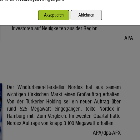
Vorabend. Der Preis bleibt damit weiter unter der Marke von
80 Dollar. Unter diese ist er am Dienstag wegen der Hoffnung
Akzeptieren
Ablehnen
auf eine Lösung im Iran-Krieg gesunken. Seitdem warten
Investoren auf Neuigkeiten aus der Region.
APA
Der Windturbinen-Hersteller Nordex hat aus seinem
wichtigen türkischen Markt einen Großauftrag erhalten.
Von der Türkerler Holding sei ein neuer Auftrag über
rund 525 Megawatt eingegangen, teilte Nordex in
Hamburg mit. Zum Vergleich: Im zweiten Quartal hatte
Nordex Aufträge von knapp 3.100 Megawatt erhalten.
APA/dpa-AFX