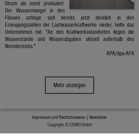
Strom als sonst produziert.
Der Wassermangel in den
Flüssen schlage sich bereits jetzt deutlich in den
Erzeugungszahlen der Laufwasserkraftwerke nieder, teilte das
Unternehmen mit. "An den Kraftwerksstandorten liegen die
Wasserstände und Wasserabgaben aktuell außerhalb des
Normbereichs."
APA/dpa-AFX
Mehr anzeigen
Impressum und Rechtshinweise |
Newsletter
Copyright © CISMO GmbH