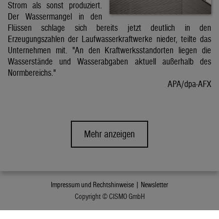
Strom als sonst produziert.
Der Wassermangel in den
Flüssen schlage sich bereits jetzt deutlich in den
Erzeugungszahlen der Laufwasserkraftwerke nieder, teilte das
Unternehmen mit. "An den Kraftwerksstandorten liegen die
Wasserstände und Wasserabgaben aktuell außerhalb des
Normbereichs."
APA/dpa-AFX
Mehr anzeigen
Impressum und Rechtshinweise |
Newsletter
Copyright © CISMO GmbH