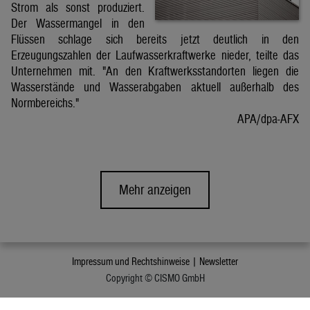
Strom als sonst produziert.
Der Wassermangel in den
Flüssen schlage sich bereits jetzt deutlich in den
Erzeugungszahlen der Laufwasserkraftwerke nieder, teilte das
Unternehmen mit. "An den Kraftwerksstandorten liegen die
Wasserstände und Wasserabgaben aktuell außerhalb des
Normbereichs."
APA/dpa-AFX
Mehr anzeigen
Impressum und Rechtshinweise |
Newsletter
Copyright © CISMO GmbH