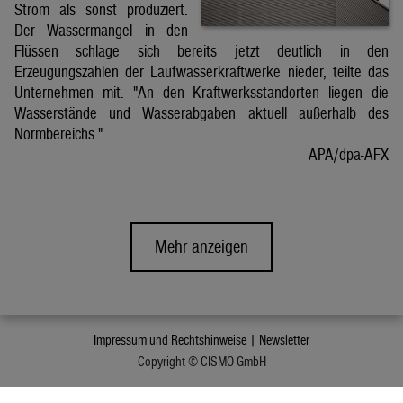
Strom als sonst produziert.
Der Wassermangel in den
Flüssen schlage sich bereits jetzt deutlich in den
Erzeugungszahlen der Laufwasserkraftwerke nieder, teilte das
Unternehmen mit. "An den Kraftwerksstandorten liegen die
Wasserstände und Wasserabgaben aktuell außerhalb des
Normbereichs."
APA/dpa-AFX
Mehr anzeigen
Impressum und Rechtshinweise |
Newsletter
Copyright © CISMO GmbH