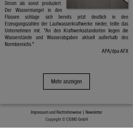
Strom als sonst produziert.
Der Wassermangel in den
Flüssen schlage sich bereits jetzt deutlich in den
Erzeugungszahlen der Laufwasserkraftwerke nieder, teilte das
Unternehmen mit. "An den Kraftwerksstandorten liegen die
Wasserstände und Wasserabgaben aktuell außerhalb des
Normbereichs."
APA/dpa-AFX
Mehr anzeigen
Impressum und Rechtshinweise |
Newsletter
Copyright © CISMO GmbH