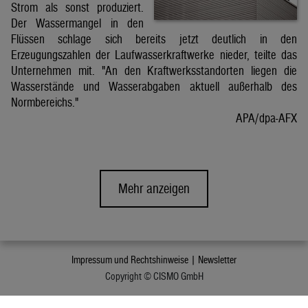
Strom als sonst produziert.
Der Wassermangel in den
Flüssen schlage sich bereits jetzt deutlich in den
Erzeugungszahlen der Laufwasserkraftwerke nieder, teilte das
Unternehmen mit. "An den Kraftwerksstandorten liegen die
Wasserstände und Wasserabgaben aktuell außerhalb des
Normbereichs."
APA/dpa-AFX
Mehr anzeigen
Impressum und Rechtshinweise |
Newsletter
Copyright © CISMO GmbH