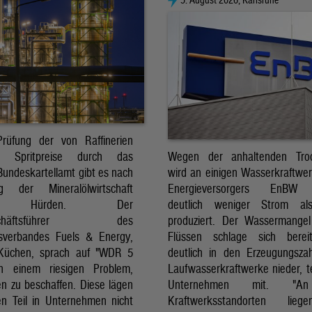
rüfung der von Raffinerien
Wegen der anhaltenden Troc
en Spritpreise durch das
wird an einigen Wasserkraftwe
Bundeskartellamt gibt es nach
Energieversorgers EnBW 
ng der Mineralölwirtschaft
deutlich weniger Strom al
ge Hürden. Der
produziert. Der Wassermange
eschäftsführer des
Flüssen schlage sich bereit
tsverbandes Fuels & Energy,
deutlich in den Erzeugungsza
 Küchen, sprach auf "WDR 5
Laufwasserkraftwerke nieder, te
n einem riesigen Problem,
Unternehmen mit. "A
en zu beschaffen. Diese lägen
Kraftwerksstandorten lie
n Teil in Unternehmen nicht