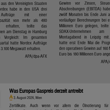
Gewinn vor Zinsen, Steu
 aus den Vereinigten Staaten
Abschreibungen (EBITDA) hab
ordex habe in den USA drei
zwölf Monaten bis Ende Juni a
ufträge mit einer
vorläufiger Berechnungen bei 
pazität von mehr als 480
Millionen Euro gelegen, teilt
t erhalten, teilte das
SDAX-Unternehmen am 
men am Dienstag in Hamburg
Montagabend in Leipzig mit.
 Vergleich: Im gesamten
hatte erst Ende Mai die Prog
uartal hatte Nordex Aufträge
den operativen Gewinn auf 160 M
 3.100 Megawatt erhalten.
Euro bis 180 Millionen Euro ang
APA/dpa-AFX
APA/
Was Europas Gaspreis derzeit antreibt
3. August 2026, Wien
Zertifikate. Auch wenn vor allem die Ölnotierung für