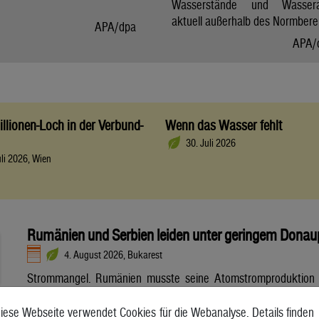
Wasserstände und Wasser
aktuell außerhalb des Normberei
APA/dpa
APA/
llionen-Loch in der Verbund-
Wenn das Wasser fehlt
30. Juli 2026
uli 2026, Wien
Rumänien und Serbien leiden unter geringem Donau
4. August 2026, Bukarest
Strommangel. Rumänien musste seine Atomstromproduktion
stark zurückfahren und rief für den gesamten August einen
Notstand aus. Wegen eines massiven Rückgangs der
iese Webseite verwendet Cookies für die Webanalyse. Details finden