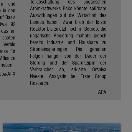
Teilabschaltung des ungarischen
ern und
Atomkraftwerks Paks könnte spürbare
e in den
Auswirkungen auf die Wirtschaft des
uf Basis
Landes haben. Zwar blieb der letzte
etwa 192
Reaktor bis zuletzt noch in Betrieb, die
e das im
ungarische Regierung mahnte jedoch
späten
bereits Industrie und Haushalte zu
 Verbio
Stromeinsparungen. Die genauen
nose für
Folgen hängen von der Dauer der
illionen
Störung und der Spardisziplin der
ehoben.
Verbraucher ab, erklärte Orsolya
dpa-AFX
Nyeste, Analystin bei Erste Group
Research.
APA