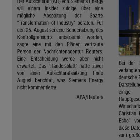
Der Aufsichtsrat (AR) von Siemens Energy
will einem Insider zufolge über eine
mögliche Abspaltung der Sparte
"Transformation of Industry" beraten. Für
den 25. August sei eine Sondersitzung des
Kontrollgremiums anberaumt worden,
sagte eine mit den Plänen vertraute
Person der Nachrichtenagentur Reuters.
Eine Entscheidung werde aber nicht
Bei der P
erwartet. Das "Handelsblatt" hatte zuvor
verlangt
von einer Aufsichtsratssitzung Ende
deutsche 
August berichtet, was Siemens Energy
Darstellu
nicht kommentierte.
eini
APA/Reuters
Hauptg
Wirtschaf
Christian
Echo" vo
diese Dat
zum große