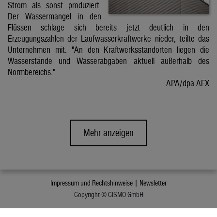
Strom als sonst produziert.
Der Wassermangel in den
Flüssen schlage sich bereits jetzt deutlich in den
Erzeugungszahlen der Laufwasserkraftwerke nieder, teilte das
Unternehmen mit. "An den Kraftwerksstandorten liegen die
Wasserstände und Wasserabgaben aktuell außerhalb des
Normbereichs."
APA/dpa-AFX
Mehr anzeigen
Impressum und Rechtshinweise |
Newsletter
Copyright © CISMO GmbH