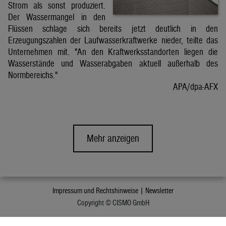
Strom als sonst produziert.
Der Wassermangel in den
Flüssen schlage sich bereits jetzt deutlich in den
Erzeugungszahlen der Laufwasserkraftwerke nieder, teilte das
Unternehmen mit. "An den Kraftwerksstandorten liegen die
Wasserstände und Wasserabgaben aktuell außerhalb des
Normbereichs."
APA/dpa-AFX
Mehr anzeigen
Impressum und Rechtshinweise |
Newsletter
Copyright © CISMO GmbH