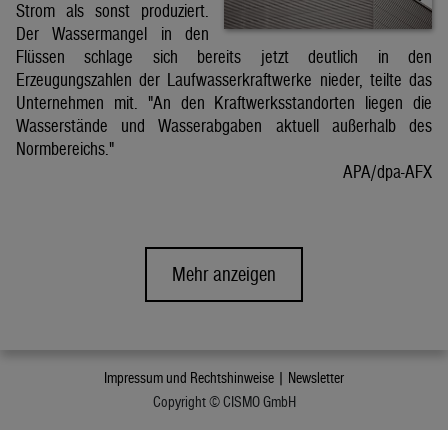
Strom als sonst produziert.
Der Wassermangel in den
Flüssen schlage sich bereits jetzt deutlich in den
Erzeugungszahlen der Laufwasserkraftwerke nieder, teilte das
Unternehmen mit. "An den Kraftwerksstandorten liegen die
Wasserstände und Wasserabgaben aktuell außerhalb des
Normbereichs."
APA/dpa-AFX
Mehr anzeigen
Impressum und Rechtshinweise |
Newsletter
Copyright © CISMO GmbH