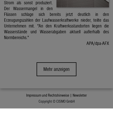
Strom als sonst produziert.
Der Wassermangel in den
Flüssen schlage sich bereits jetzt deutlich in den
Erzeugungszahlen der Laufwasserkraftwerke nieder, teilte das
Unternehmen mit. "An den Kraftwerksstandorten liegen die
Wasserstände und Wasserabgaben aktuell außerhalb des
Normbereichs."
APA/dpa-AFX
Mehr anzeigen
Impressum und Rechtshinweise |
Newsletter
Copyright © CISMO GmbH