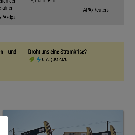
5,1 Mrd. Euro.
chen der
efahren.
APA/Reuters
APA/dpa
en – und
Droht uns eine Stromkrise?
6. August 2026