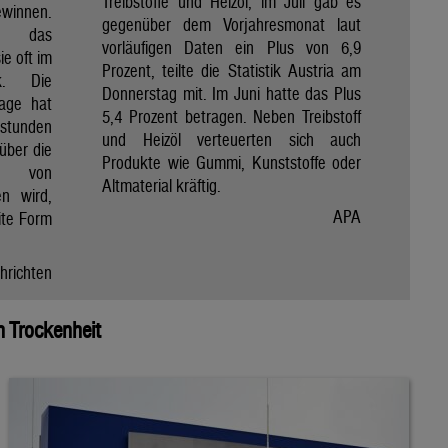
Treibstoffe und Heizöl, im Juli gab es
winnen.
gegenüber dem Vorjahresmonat laut
et das
vorläufigen Daten ein Plus von 6,9
e oft im
Prozent, teilte die Statistik Austria am
ik. Die
Donnerstag mit. Im Juni hatte das Plus
Tage hat
5,4 Prozent betragen. Neben Treibstoff
nstunden
und Heizöl verteuerten sich auch
über die
Produkte wie Gummi, Kunststoffe oder
e von
Altmaterial kräftig.
en wird,
APA
ite Form
hrichten
 Trockenheit