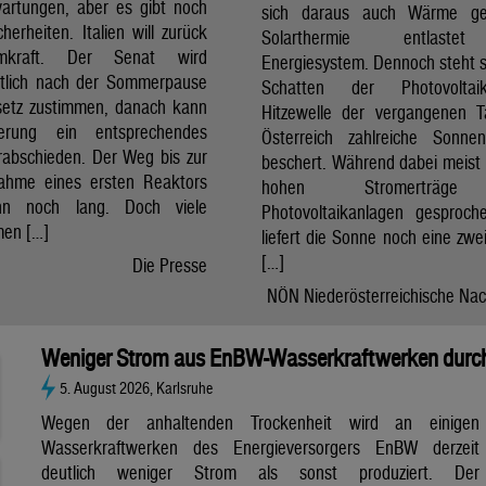
artungen, aber es gibt noch
sich daraus auch Wärme ge
cherheiten. Italien will zurück
Solarthermie entlast
mkraft. Der Senat wird
Energiesystem. Dennoch steht si
htlich nach der Sommerpause
Schatten der Photovolta
etz zustimmen, danach kann
Hitzewelle der vergangenen 
erung ein entsprechendes
Österreich zahlreiche Sonne
rabschieden. Der Weg bis zur
beschert. Während dabei meist 
nahme eines ersten Reaktors
hohen Stromerträg
n noch lang. Doch viele
Photovoltaikanlagen gesproch
en […]
liefert die Sonne noch eine zwe
[…]
Die Presse
NÖN Niederösterreichische Nac
Weniger Strom aus EnBW-Wasserkraftwerken durch
5. August 2026, Karlsruhe
Wegen der anhaltenden Trockenheit wird an einigen
Wasserkraftwerken des Energieversorgers EnBW derzeit
deutlich weniger Strom als sonst produziert. Der