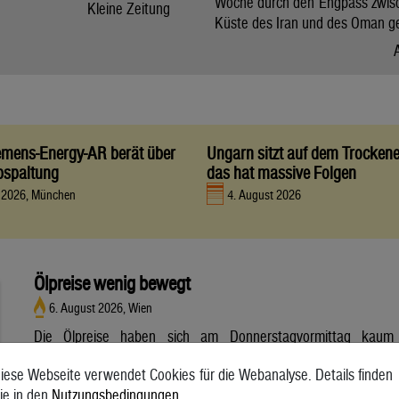
Woche durch den Engpass zwis
Kleine Zeitung
Küste des Iran und des Oman g
iemens-Energy-AR berät über
Ungarn sitzt auf dem Trocken
bspaltung
das hat massive Folgen
t 2026, München
4. August 2026
Ölpreise wenig bewegt
6. August 2026, Wien
Die Ölpreise haben sich am Donnerstagvormittag kaum
bewegt. Ein Barrel (159 Liter) der weltweiten Referenzsorte
iese Webseite verwendet Cookies für die Webanalyse. Details finden
Brent aus der Nordsee mit Lieferung Oktober kostete am
ie in den
Nutzungsbedingungen
.
Vormittag 79,75 US-Dollar und damit 0,4 Prozent mehr als am