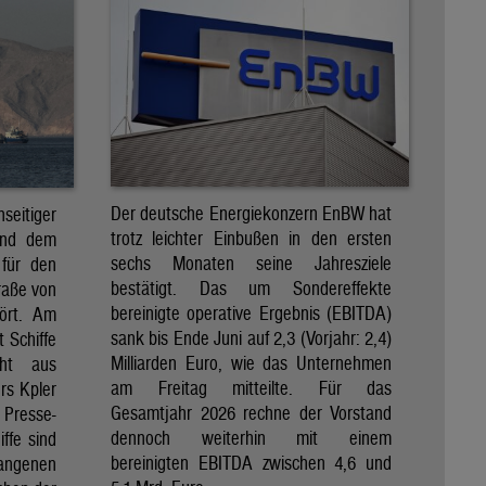
Der deutsche Energiekonzern EnBW hat
eitiger
trotz leichter Einbußen in den ersten
und dem
sechs Monaten seine Jahresziele
 für den
bestätigt. Das um Sondereffekte
raße von
bereinigte operative Ergebnis (EBITDA)
tört. Am
sank bis Ende Juni auf 2,3 (Vorjahr: 2,4)
t Schiffe
Milliarden Euro, wie das Unternehmen
eht aus
am Freitag mitteilte. Für das
rs Kpler
Gesamtjahr 2026 rechne der Vorstand
Presse-
dennoch weiterhin mit einem
ffe sind
bereinigten EBITDA zwischen 4,6 und
gangenen