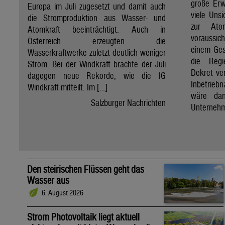
große Erw
Europa im Juli zugesetzt und damit auch
viele Unsi
die Stromproduktion aus Wasser- und
zur Ato
Atomkraft beeinträchtigt. Auch in
voraussic
Österreich erzeugten die
einem Ges
Wasserkraftwerke zuletzt deutlich weniger
die Regi
Strom. Bei der Windkraft brachte der Juli
Dekret ve
dagegen neue Rekorde, wie die IG
Inbetrieb
Windkraft mitteilt. Im […]
wäre dan
Salzburger Nachrichten
Unternehm
Den steirischen Flüssen geht das
Wasser aus
6. August 2026
Strom Photovoltaik liegt aktuell