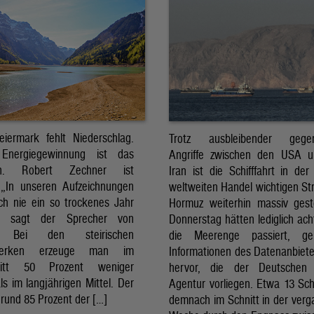
eiermark fehlt Niederschlag.
Trotz ausbleibender gegens
Energiegewinnung ist das
Angriffe zwischen den USA 
sch. Robert Zechner ist
Iran ist die Schifffahrt in der
. „In unseren Aufzeichnungen
weltweiten Handel wichtigen St
ch nie ein so trockenes Jahr
Hormuz weiterhin massiv ges
, sagt der Sprecher von
Donnerstag hätten lediglich ach
. Bei den steirischen
die Meerenge passiert, g
twerken erzeuge man im
Informationen des Datenanbiete
nitt 50 Prozent weniger
hervor, die der Deutschen 
ls im langjährigen Mittel. Der
Agentur vorliegen. Etwa 13 Schi
rund 85 Prozent der […]
demnach im Schnitt in der ver