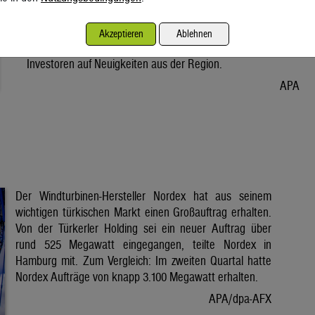
Vorabend. Der Preis bleibt damit weiter unter der Marke von
80 Dollar. Unter diese ist er am Dienstag wegen der Hoffnung
Akzeptieren
Ablehnen
auf eine Lösung im Iran-Krieg gesunken. Seitdem warten
Investoren auf Neuigkeiten aus der Region.
APA
Der Windturbinen-Hersteller Nordex hat aus seinem
wichtigen türkischen Markt einen Großauftrag erhalten.
Von der Türkerler Holding sei ein neuer Auftrag über
rund 525 Megawatt eingegangen, teilte Nordex in
Hamburg mit. Zum Vergleich: Im zweiten Quartal hatte
Nordex Aufträge von knapp 3.100 Megawatt erhalten.
APA/dpa-AFX