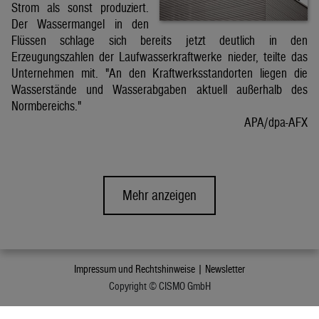
Strom als sonst produziert.
Der Wassermangel in den
Flüssen schlage sich bereits jetzt deutlich in den
Erzeugungszahlen der Laufwasserkraftwerke nieder, teilte das
Unternehmen mit. "An den Kraftwerksstandorten liegen die
Wasserstände und Wasserabgaben aktuell außerhalb des
Normbereichs."
APA/dpa-AFX
Mehr anzeigen
Impressum und Rechtshinweise |
Newsletter
Copyright © CISMO GmbH