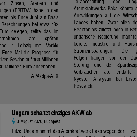
Teilabschaltung des unga
vor Zinsen, Steuern und
Atomkraftwerks Paks könnte 
ungen (EBITDA) habe in den
Auswirkungen auf die Wirtsc
aten bis Ende Juni auf Basis
Landes haben. Zwar blieb de
er Berechnungen bei etwa 192
Reaktor bis zuletzt noch in Bet
 Euro gelegen, teilte das im
ungarische Regierung mahnte
nternehmen am späten
bereits Industrie und Haush
end in Leipzig mit. Verbio
Stromeinsparungen. Die 
t Ende Mai die Prognose für
Folgen hängen von der Da
iven Gewinn auf 160 Millionen
Störung und der Spardiszip
80 Millionen Euro angehoben.
Verbraucher ab, erklärte 
APA/dpa-AFX
Nyeste, Analystin bei Erst
Research.
Ungarn schaltet einziges AKW ab
3. August 2026, Budapest
Hitze. Ungarn nimmt das Atomkraftwerk Paks wegen der Hitze