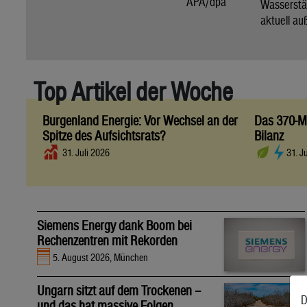
APA/dpa
Wassers
aktuell au
Top Artikel der Woche
Burgenland Energie: Vor Wechsel an der
Das 370-Mi
Spitze des Aufsichtsrats?
Bilanz
31. Juli 2026
31. J
Siemens Energy dank Boom bei
Rechenzentren mit Rekorden
5. August 2026, München
Ungarn sitzt auf dem Trockenen –
D
und das hat massive Folgen