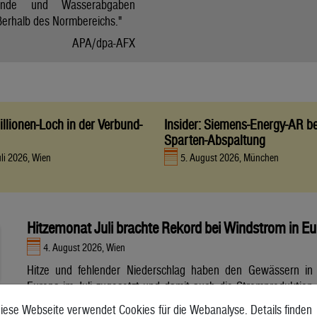
tände und Wasserabgaben
ßerhalb des Normbereichs."
APA/dpa-AFX
llionen-Loch in der Verbund-
Insider: Siemens-Energy-AR be
Sparten-Abspaltung
uli 2026, Wien
5. August 2026, München
Hitzemonat Juli brachte Rekord bei Windstrom in E
4. August 2026, Wien
Hitze und fehlender Niederschlag haben den Gewässern in
Europa im Juli zugesetzt und damit auch die Stromproduktion
aus Wasser- und Atomkraft beeinträchtigt. Unterdessen
iese Webseite verwendet Cookies für die Webanalyse. Details finden