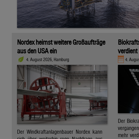
Nordex heimst weitere Großaufträge
Biokraft
aus den USA ein
verdient
4. August 2026, Hamburg
4. Augus
Der Biokra
vergange
Der Windkraftanlagenbauer Nordex kann
mehr verdi
sich über weiterhin rege Nachfrage aus