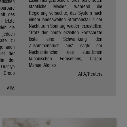
rischen
staatliche Medien, während die
spürbare
Regierung versuchte, das System nach
haft des
einem landesweiten Stromausfall in der
r letzte
Nacht zum Sonntag wiederherzustellen.
rieb, die
"Trotz der heute erzielten Fortschritte
 jedoch
löste eine Schwankung den
alte zu
Zusammenbruch aus", sagte der
genauen
Nachrichtenchef des staatlichen
uer der
kubanischen Fernsehens, Lazaro
lin der
Manuel Alonso.
Orsolya
e Group
APA/Reuters
APA