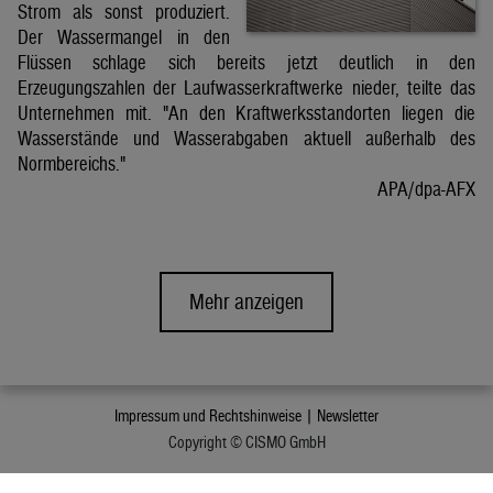
Strom als sonst produziert.
Der Wassermangel in den
Flüssen schlage sich bereits jetzt deutlich in den
Erzeugungszahlen der Laufwasserkraftwerke nieder, teilte das
Unternehmen mit. "An den Kraftwerksstandorten liegen die
Wasserstände und Wasserabgaben aktuell außerhalb des
Normbereichs."
APA/dpa-AFX
Mehr anzeigen
Impressum und Rechtshinweise |
Newsletter
Copyright © CISMO GmbH