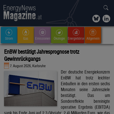
Strom
Gas
Emissionen
Ökologie
Energiebörse
Allgemein
EnBW bestätigt Jahresprognose trotz
Gewinnrückgangs
7. August 2026, Karlsruhe
Der deutsche Energiekonzern
EnBW hat trotz leichter
Einbußen in den ersten sechs
Monaten seine Jahresziele
bestätigt. Das um
Sondereffekte bereinigte
operative Ergebnis (EBITDA)
sank bis Ende Juni auf 2,3 (Vorjahr: 2,4) Milliarden Euro, wie das