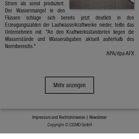
Strom als sonst produziert.
Der Wassermangel in den
Flüssen schlage sich bereits jetzt deutlich in den
Erzeugungszahlen der Laufwasserkraftwerke nieder, teilte das
Unternehmen mit. "An den Kraftwerksstandorten liegen die
Wasserstände und Wasserabgaben aktuell außerhalb des
Normbereichs."
APA/dpa-AFX
Mehr anzeigen
Impressum und Rechtshinweise |
Newsletter
Copyright © CISMO GmbH