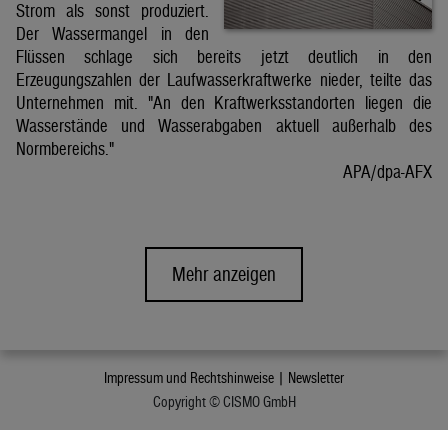
Strom als sonst produziert.
Der Wassermangel in den
Flüssen schlage sich bereits jetzt deutlich in den
Erzeugungszahlen der Laufwasserkraftwerke nieder, teilte das
Unternehmen mit. "An den Kraftwerksstandorten liegen die
Wasserstände und Wasserabgaben aktuell außerhalb des
Normbereichs."
APA/dpa-AFX
Mehr anzeigen
Impressum und Rechtshinweise |
Newsletter
Copyright © CISMO GmbH