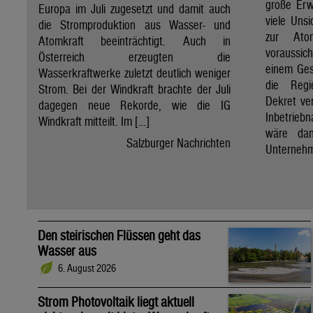
große Erw
Europa im Juli zugesetzt und damit auch
viele Unsi
die Stromproduktion aus Wasser- und
zur Ato
Atomkraft beeinträchtigt. Auch in
voraussic
Österreich erzeugten die
einem Ges
Wasserkraftwerke zuletzt deutlich weniger
die Regi
Strom. Bei der Windkraft brachte der Juli
Dekret ve
dagegen neue Rekorde, wie die IG
Inbetrieb
Windkraft mitteilt. Im […]
wäre dan
Salzburger Nachrichten
Unternehm
Den steirischen Flüssen geht das
Wasser aus
6. August 2026
Strom Photovoltaik liegt aktuell