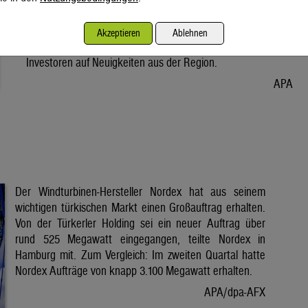
Vorabend. Der Preis bleibt damit weiter unter der Marke von
80 Dollar. Unter diese ist er am Dienstag wegen der Hoffnung
Akzeptieren
Ablehnen
auf eine Lösung im Iran-Krieg gesunken. Seitdem warten
Investoren auf Neuigkeiten aus der Region.
APA
Der Windturbinen-Hersteller Nordex hat aus seinem
wichtigen türkischen Markt einen Großauftrag erhalten.
Von der Türkerler Holding sei ein neuer Auftrag über
rund 525 Megawatt eingegangen, teilte Nordex in
Hamburg mit. Zum Vergleich: Im zweiten Quartal hatte
Nordex Aufträge von knapp 3.100 Megawatt erhalten.
APA/dpa-AFX