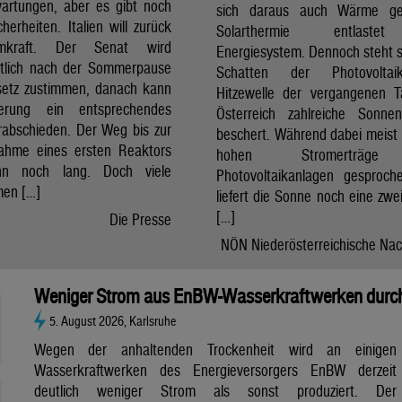
artungen, aber es gibt noch
sich daraus auch Wärme ge
cherheiten. Italien will zurück
Solarthermie entlast
mkraft. Der Senat wird
Energiesystem. Dennoch steht si
htlich nach der Sommerpause
Schatten der Photovolta
etz zustimmen, danach kann
Hitzewelle der vergangenen 
erung ein entsprechendes
Österreich zahlreiche Sonne
rabschieden. Der Weg bis zur
beschert. Während dabei meist 
nahme eines ersten Reaktors
hohen Stromerträg
n noch lang. Doch viele
Photovoltaikanlagen gesproch
en […]
liefert die Sonne noch eine zwe
[…]
Die Presse
NÖN Niederösterreichische Nac
Weniger Strom aus EnBW-Wasserkraftwerken durch
5. August 2026, Karlsruhe
Wegen der anhaltenden Trockenheit wird an einigen
Wasserkraftwerken des Energieversorgers EnBW derzeit
deutlich weniger Strom als sonst produziert. Der