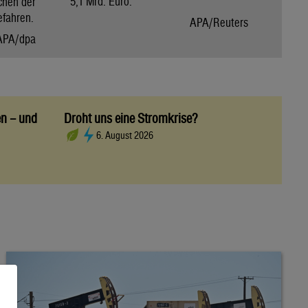
5,1 Mrd. Euro.
chen der
efahren.
APA/Reuters
APA/dpa
en – und
Droht uns eine Stromkrise?
6. August 2026