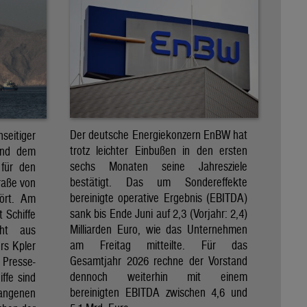
Der deutsche Energiekonzern EnBW hat
eitiger
trotz leichter Einbußen in den ersten
und dem
sechs Monaten seine Jahresziele
 für den
bestätigt. Das um Sondereffekte
raße von
bereinigte operative Ergebnis (EBITDA)
tört. Am
sank bis Ende Juni auf 2,3 (Vorjahr: 2,4)
t Schiffe
Milliarden Euro, wie das Unternehmen
eht aus
am Freitag mitteilte. Für das
rs Kpler
Gesamtjahr 2026 rechne der Vorstand
Presse-
dennoch weiterhin mit einem
ffe sind
bereinigten EBITDA zwischen 4,6 und
gangenen