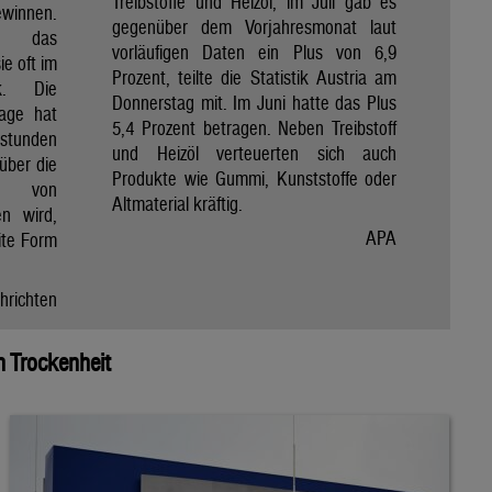
Treibstoffe und Heizöl, im Juli gab es
winnen.
gegenüber dem Vorjahresmonat laut
et das
vorläufigen Daten ein Plus von 6,9
e oft im
Prozent, teilte die Statistik Austria am
ik. Die
Donnerstag mit. Im Juni hatte das Plus
Tage hat
5,4 Prozent betragen. Neben Treibstoff
nstunden
und Heizöl verteuerten sich auch
über die
Produkte wie Gummi, Kunststoffe oder
e von
Altmaterial kräftig.
en wird,
APA
ite Form
hrichten
 Trockenheit