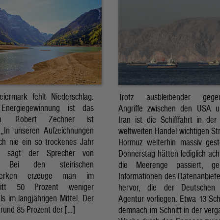
eiermark fehlt Niederschlag.
Trotz ausbleibender gegens
Energiegewinnung ist das
Angriffe zwischen den USA 
sch. Robert Zechner ist
Iran ist die Schifffahrt in der
. „In unseren Aufzeichnungen
weltweiten Handel wichtigen St
ch nie ein so trockenes Jahr
Hormuz weiterhin massiv ges
, sagt der Sprecher von
Donnerstag hätten lediglich ach
. Bei den steirischen
die Meerenge passiert, g
twerken erzeuge man im
Informationen des Datenanbiete
nitt 50 Prozent weniger
hervor, die der Deutschen 
ls im langjährigen Mittel. Der
Agentur vorliegen. Etwa 13 Schi
rund 85 Prozent der […]
demnach im Schnitt in der ver