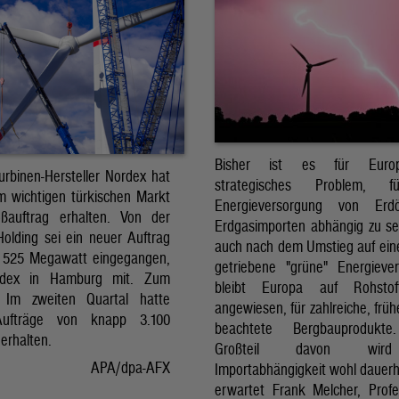
Bisher ist es für Euro
urbinen-Hersteller Nordex hat
strategisches Problem, 
m wichtigen türkischen Markt
Energieversorgung von Erd
ßauftrag erhalten. Von der
Erdgasimporten abhängig zu se
Holding sei ein neuer Auftrag
auch nach dem Umstieg auf ein
 525 Megawatt eingegangen,
getriebene "grüne" Energieve
ordex in Hamburg mit. Zum
bleibt Europa auf Rohstoff
: Im zweiten Quartal hatte
angewiesen, für zahlreiche, frü
ufträge von knapp 3.100
beachtete Bergbauprodukt
erhalten.
Großteil davon wir
APA/dpa-AFX
Importabhängigkeit wohl dauerha
erwartet Frank Melcher, Profe