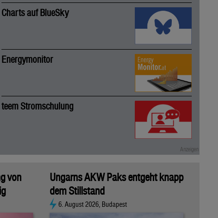
Charts auf BlueSky
Energymonitor
teem Stromschulung
ng von
Ungarns AKW Paks entgeht knapp
ig
dem Stillstand
6. August 2026, Budapest