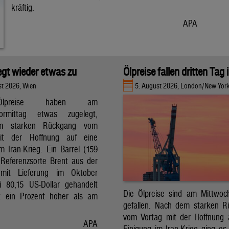
kräftig.
APA
legt wieder etwas zu
Ölpreise fallen dritten Tag 
st 2026, Wien
5. August 2026, London/New Yor
lpreise haben am
vormittag etwas zugelegt,
m starken Rückgang vom
it der Hoffnung auf eine
m Iran-Krieg. Ein Barrel (159
r Referenzsorte Brent aus der
mit Lieferung im Oktober
 80,15 US-Dollar gehandelt
Die Ölpreise sind am Mittwoc
t ein Prozent höher als am
gefallen. Nach dem starken 
vom Vortag mit der Hoffnung 
APA
Einigung im Iran-Krieg ging es