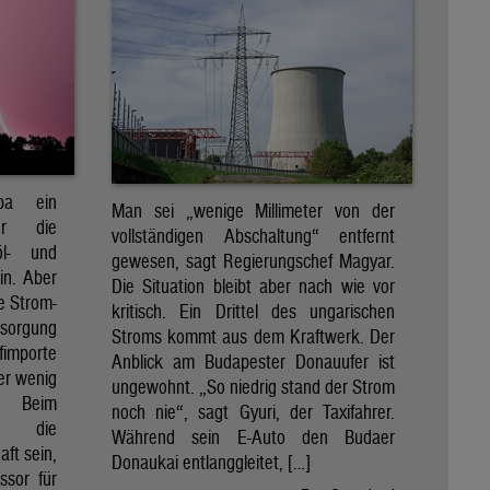
pa ein
Man sei „wenige Millimeter von der
für die
vollständigen Abschaltung“ entfernt
öl- und
gewesen, sagt Regierungschef Magyar.
in. Aber
Die Situation bleibt aber nach wie vor
e Strom-
kritisch. Ein Drittel des ungarischen
rsorgung
Stroms kommt aus dem Kraftwerk. Der
importe
Anblick am Budapester Donauufer ist
her wenig
ungewohnt. „So niedrig stand der Strom
e. Beim
noch nie“, sagt Gyuri, der Taxifahrer.
d die
Während sein E-Auto den Budaer
ft sein,
Donaukai entlanggleitet, […]
ssor für