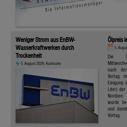
Weniger Strom aus EnBW-
Ölpreis 
Wasserkraftwerken durch
5. Augu
Trockenheit
Die Ö
Mittwoch
5. August 2026, Karlsruhe
nach de
Vortag m
Einigung i
Liter) de
Nordsee 
wurde bei
und dami
Vortag.