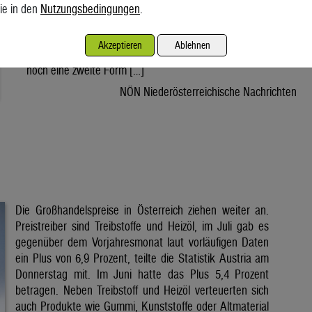
oft im Schatten der Photovoltaik. Die Hitzewelle der
ie in den
Nutzungsbedingungen
.
vergangenen Tage hat Österreich zahlreiche Sonnenstunden
beschert. Während dabei meist über die hohen Stromerträge
Akzeptieren
Ablehnen
von Photovoltaikanlagen gesprochen wird, liefert die Sonne
noch eine zweite Form […]
NÖN Niederösterreichische Nachrichten
Die Großhandelspreise in Österreich ziehen weiter an.
Preistreiber sind Treibstoffe und Heizöl, im Juli gab es
gegenüber dem Vorjahresmonat laut vorläufigen Daten
ein Plus von 6,9 Prozent, teilte die Statistik Austria am
Donnerstag mit. Im Juni hatte das Plus 5,4 Prozent
betragen. Neben Treibstoff und Heizöl verteuerten sich
auch Produkte wie Gummi, Kunststoffe oder Altmaterial