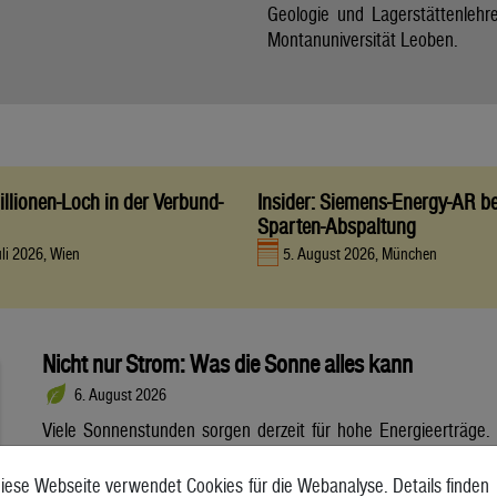
Geologie und Lagerstättenlehr
Montanuniversität Leoben.
llionen-Loch in der Verbund-
Insider: Siemens-Energy-AR be
Sparten-Abspaltung
uli 2026, Wien
5. August 2026, München
Nicht nur Strom: Was die Sonne alles kann
6. August 2026
Viele Sonnenstunden sorgen derzeit für hohe Energieerträge.
Neben Strom lässt sich daraus auch Wärme gewinnen.
Solarthermie entlastet das Energiesystem. Dennoch steht sie
iese Webseite verwendet Cookies für die Webanalyse. Details finden