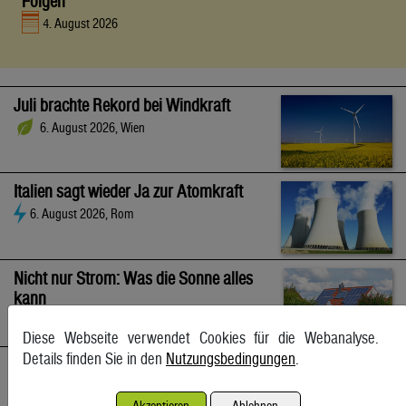
Folgen
4. August 2026
Juli brachte Rekord bei Windkraft
6. August 2026, Wien
Italien sagt wieder Ja zur Atomkraft
6. August 2026, Rom
Nicht nur Strom: Was die Sonne alles
kann
6. August 2026
Diese Webseite verwendet Cookies für die Webanalyse.
Details finden Sie in den
Nutzungsbedingungen
.
Großhandelspreise legten auch im Juli kräftig zu
6. August 2026, Wien
Akzeptieren
Ablehnen