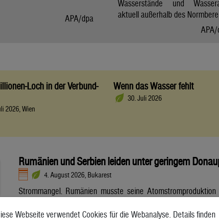
Wasserstände und Wasser
aktuell außerhalb des Normberei
APA/dpa
APA/
llionen-Loch in der Verbund-
Wenn das Wasser fehlt
30. Juli 2026
uli 2026, Wien
Rumänien und Serbien leiden unter geringem Donau
4. August 2026, Bukarest
Strommangel. Rumänien musste seine Atomstromproduktion
stark zurückfahren und rief für den gesamten August einen
Notstand aus. Wegen eines massiven Rückgangs der
iese Webseite verwendet Cookies für die Webanalyse. Details finden