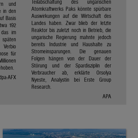
Teilabschaltung des ungarischen
ern und
Atomkraftwerks Paks könnte spürbare
e in den
Auswirkungen auf die Wirtschaft des
uf Basis
Landes haben. Zwar blieb der letzte
etwa 192
Reaktor bis zuletzt noch in Betrieb, die
e das im
ungarische Regierung mahnte jedoch
späten
bereits Industrie und Haushalte zu
 Verbio
Stromeinsparungen. Die genauen
nose für
Folgen hängen von der Dauer der
illionen
Störung und der Spardisziplin der
ehoben.
Verbraucher ab, erklärte Orsolya
dpa-AFX
Nyeste, Analystin bei Erste Group
Research.
APA