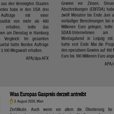
Gewinn vor Zinsen, Steu
 aus den Vereinigten Staaten
Abschreibungen (EBITDA) hab
ordex habe in den USA drei
zwölf Monaten bis Ende Juni a
ufträge mit einer
vorläufiger Berechnungen bei 
pazität von mehr als 480
Millionen Euro gelegen, teilt
t erhalten, teilte das
SDAX-Unternehmen am 
men am Dienstag in Hamburg
Montagabend in Leipzig mit.
 Vergleich: Im gesamten
hatte erst Ende Mai die Prog
uartal hatte Nordex Aufträge
den operativen Gewinn auf 160 M
 3.100 Megawatt erhalten.
Euro bis 180 Millionen Euro ang
APA/dpa-AFX
APA/
Was Europas Gaspreis derzeit antreibt
3. August 2026, Wien
Zertifikate. Auch wenn vor allem die Ölnotierung für