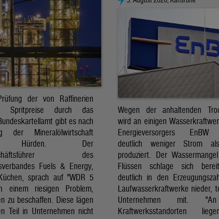
rüfung der von Raffinerien
Wegen der anhaltenden Troc
en Spritpreise durch das
wird an einigen Wasserkraftwe
Bundeskartellamt gibt es nach
Energieversorgers EnBW 
ng der Mineralölwirtschaft
deutlich weniger Strom al
ge Hürden. Der
produziert. Der Wassermange
eschäftsführer des
Flüssen schlage sich bereit
tsverbandes Fuels & Energy,
deutlich in den Erzeugungsza
 Küchen, sprach auf "WDR 5
Laufwasserkraftwerke nieder, te
n einem riesigen Problem,
Unternehmen mit. "A
en zu beschaffen. Diese lägen
Kraftwerksstandorten lie
n Teil in Unternehmen nicht