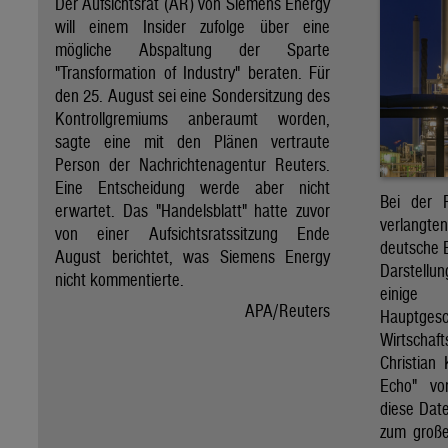
Der Aufsichtsrat (AR) von Siemens Energy
will einem Insider zufolge über eine
mögliche Abspaltung der Sparte
"Transformation of Industry" beraten. Für
den 25. August sei eine Sondersitzung des
Kontrollgremiums anberaumt worden,
sagte eine mit den Plänen vertraute
Person der Nachrichtenagentur Reuters.
Eine Entscheidung werde aber nicht
Bei der P
erwartet. Das "Handelsblatt" hatte zuvor
verlangt
von einer Aufsichtsratssitzung Ende
deutsche 
August berichtet, was Siemens Energy
Darstellu
nicht kommentierte.
eini
APA/Reuters
Hauptg
Wirtschaf
Christian
Echo" vo
diese Dat
zum große