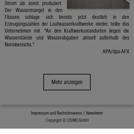
Strom als sonst produziert.
Der Wassermangel in den
Flüssen schlage sich bereits jetzt deutlich in den
Erzeugungszahlen der Laufwasserkraftwerke nieder, teilte das
Unternehmen mit. "An den Kraftwerksstandorten liegen die
Wasserstände und Wasserabgaben aktuell außerhalb des
Normbereichs."
APA/dpa-AFX
Mehr anzeigen
Impressum und Rechtshinweise |
Newsletter
Copyright © CISMO GmbH