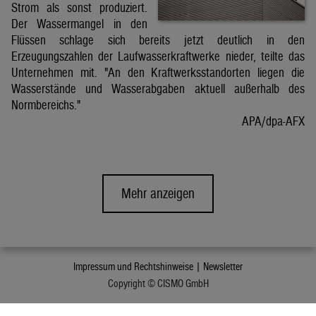
Strom als sonst produziert.
Der Wassermangel in den
Flüssen schlage sich bereits jetzt deutlich in den
Erzeugungszahlen der Laufwasserkraftwerke nieder, teilte das
Unternehmen mit. "An den Kraftwerksstandorten liegen die
Wasserstände und Wasserabgaben aktuell außerhalb des
Normbereichs."
APA/dpa-AFX
Mehr anzeigen
Impressum und Rechtshinweise |
Newsletter
Copyright © CISMO GmbH