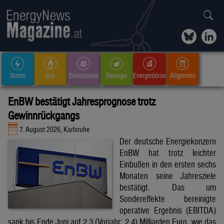
Strom
Gas
Emissionen
Ökologie
Energiebörse
Allgemein
EnBW bestätigt Jahresprognose trotz
Gewinnrückgangs
7. August 2026, Karlsruhe
Der deutsche Energiekonzern
EnBW hat trotz leichter
Einbußen in den ersten sechs
Monaten seine Jahresziele
bestätigt. Das um
Sondereffekte bereinigte
operative Ergebnis (EBITDA)
sank bis Ende Juni auf 2,3 (Vorjahr: 2,4) Milliarden Euro, wie das