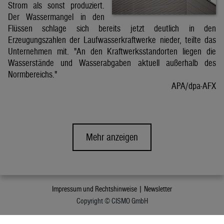
Strom als sonst produziert.
Der Wassermangel in den
Flüssen schlage sich bereits jetzt deutlich in den
Erzeugungszahlen der Laufwasserkraftwerke nieder, teilte das
Unternehmen mit. "An den Kraftwerksstandorten liegen die
Wasserstände und Wasserabgaben aktuell außerhalb des
Normbereichs."
APA/dpa-AFX
Mehr anzeigen
Impressum und Rechtshinweise |
Newsletter
Copyright © CISMO GmbH