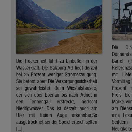
Die Öl
Donnersta
Barrel (
Die Trockenheit führt zu Einbußen in der
Referenzs
Wasserkraft. Die Salzburg AG liegt derzeit
mit Lief
bei 25 Prozent weniger Stromerzeugung.
Vormittag 
Sie betont aber: Die Versorgungssicherheit
Prozent 
sei gewährleistet. Beim Wiestalstausee,
Preis ble
der sich über Ebenau bis nach Adnet in
Marke von 
den Tennengau erstreckt, herrscht
am Diens
Niedrigwasser. Das ist derzeit auch am
eine Lösu
Ufer mit freiem Auge erkennbar.So
Seitdem
ausgetrocknet sei der Speicherteich selten
Neuigkeite
[…]