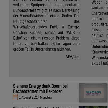
Wegen de
verlangten Spritpreise durch das deutsche
wird an e
Bundeskartellamt gibt es nach Darstellung
Energie
der Mineralölwirtschaft einige Hürden. Der
deutlich
Hauptgeschäftsführer des
produzier
Wirtschaftsverbandes Fuels & Energy,
Flüssen 
Christian Küchen, sprach auf "WDR 5
deutlich 
Echo" von einem riesigen Problem, diese
Laufwasser
Daten zu beschaffen. Diese lägen zum
Untern
großen Teil in Unternehmen nicht vor.
Kraftwer
APA/dpa
Wassers
aktuell au
Siemens Energy dank Boom bei
Rechenzentren mit Rekorden
5. August 2026, München