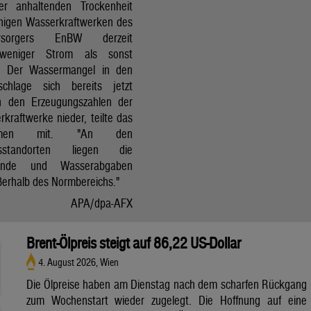
r anhaltenden Trockenheit
inigen Wasserkraftwerken des
versorgers EnBW derzeit
 weniger Strom als sonst
t. Der Wassermangel in den
schlage sich bereits jetzt
in den Erzeugungszahlen der
kraftwerke nieder, teilte das
ehmen mit. "An den
ksstandorten liegen die
tände und Wasserabgaben
ßerhalb des Normbereichs."
APA/dpa-AFX
Brent-Ölpreis steigt auf 86,22 US-Dollar
4. August 2026, Wien
Die Ölpreise haben am Dienstag nach dem scharfen Rückgang
zum Wochenstart wieder zugelegt. Die Hoffnung auf eine