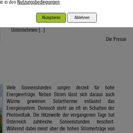
ie in den
Nutzungsbedingungen
.
wird voraussichtlich nach der Sommerpause einem Gesetz
zustimmen, danach kann die Regierung ein entsprechendes
Dekret verabschieden. Der Weg bis zur Inbetriebnahme eines
Akzeptieren
Ablehnen
ersten Reaktors wäre dann noch lang. Doch viele
Unternehmen […]
Die Presse
Viele Sonnenstunden sorgen derzeit für hohe
Energieerträge. Neben Strom lässt sich daraus auch
Wärme gewinnen. Solarthermie entlastet das
Energiesystem. Dennoch steht sie oft im Schatten der
Photovoltaik. Die Hitzewelle der vergangenen Tage hat
Österreich zahlreiche Sonnenstunden beschert.
Während dabei meist über die hohen Stromerträge von