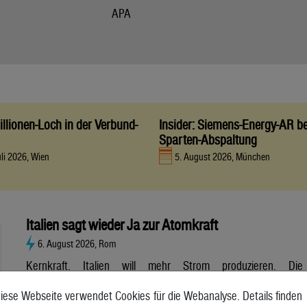
APA
llionen-Loch in der Verbund-
Insider: Siemens-Energy-AR be
Sparten-Abspaltung
uli 2026, Wien
5. August 2026, München
Italien sagt wieder Ja zur Atomkraft
6. August 2026, Rom
Kernkraft. Italien will mehr Strom produzieren. Die
Atombranche hat große Erwartungen, aber es gibt noch viele
iese Webseite verwendet Cookies für die Webanalyse. Details finden
Unsicherheiten. Italien will zurück zur Atomkraft. Der Senat