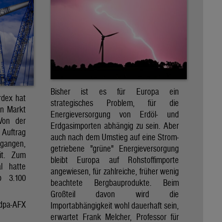
Bisher ist es für Europa ein
rdex hat
strategisches Problem, für die
en Markt
Energieversorgung von Erdöl- und
 Von der
Erdgasimporten abhängig zu sein. Aber
 Auftrag
auch nach dem Umstieg auf eine Strom-
egangen,
getriebene "grüne" Energieversorgung
it. Zum
bleibt Europa auf Rohstoffimporte
al hatte
angewiesen, für zahlreiche, früher wenig
p 3.100
beachtete Bergbauprodukte. Beim
Großteil davon wird die
dpa-AFX
Importabhängigkeit wohl dauerhaft sein,
erwartet Frank Melcher, Professor für