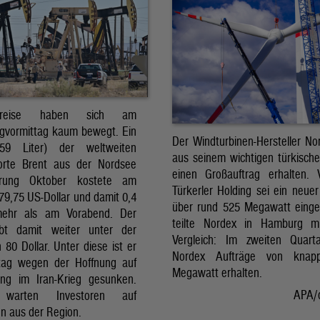
preise haben sich am
gvormittag kaum bewegt. Ein
Der Windturbinen-Hersteller No
159 Liter) der weltweiten
aus seinem wichtigen türkisch
orte Brent aus der Nordsee
einen Großauftrag erhalten.
erung Oktober kostete am
Türkerler Holding sei ein neuer
79,75 US-Dollar und damit 0,4
über rund 525 Megawatt eing
mehr als am Vorabend. Der
teilte Nordex in Hamburg m
ibt damit weiter unter der
Vergleich: Im zweiten Quart
80 Dollar. Unter diese ist er
Nordex Aufträge von knap
tag wegen der Hoffnung auf
Megawatt erhalten.
ng im Iran-Krieg gesunken.
APA/
 warten Investoren auf
n aus der Region.