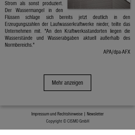
Strom als sonst produziert.
Der Wassermangel in den
Flüssen schlage sich bereits jetzt deutlich in den
Erzeugungszahlen der Laufwasserkraftwerke nieder, teilte das
Unternehmen mit. "An den Kraftwerksstandorten liegen die
Wasserstände und Wasserabgaben aktuell außerhalb des
Normbereichs."
APA/dpa-AFX
Mehr anzeigen
Impressum und Rechtshinweise |
Newsletter
Copyright © CISMO GmbH