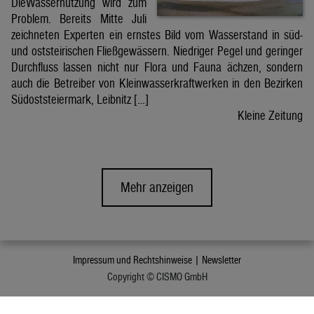
DieWassernutzung wird zum
Problem. Bereits Mitte Juli
zeichneten Experten ein ernstes Bild vom Wasserstand in süd-
und oststeirischen Fließgewässern. Niedriger Pegel und geringer
Durchfluss lassen nicht nur Flora und Fauna ächzen, sondern
auch die Betreiber von Kleinwasserkraftwerken in den Bezirken
Südoststeiermark, Leibnitz […]
Kleine Zeitung
Mehr anzeigen
Impressum und Rechtshinweise |
Newsletter
Copyright © CISMO GmbH