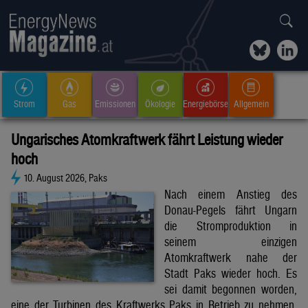
Strom
Gas
Emissionen
Ökologie
Energiebörse
Allgemein
Ungarisches Atomkraftwerk fährt Leistung wieder
hoch
10. August 2026, Paks
Nach einem Anstieg des
Donau-Pegels fährt Ungarn
die Stromproduktion in
seinem einzigen
Atomkraftwerk nahe der
Stadt Paks wieder hoch. Es
sei damit begonnen worden,
eine der Turbinen des Kraftwerks Paks in Betrieb zu nehmen,