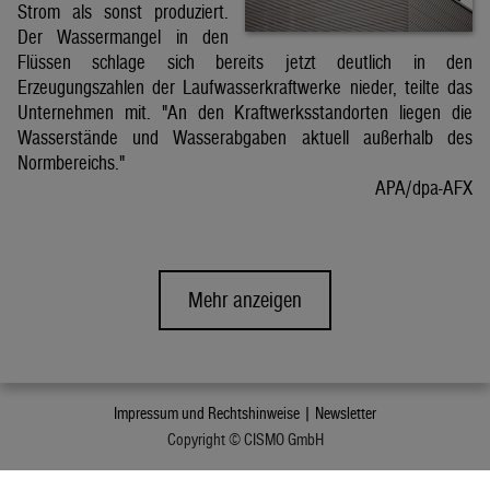
Strom als sonst produziert.
Der Wassermangel in den
Flüssen schlage sich bereits jetzt deutlich in den
Erzeugungszahlen der Laufwasserkraftwerke nieder, teilte das
Unternehmen mit. "An den Kraftwerksstandorten liegen die
Wasserstände und Wasserabgaben aktuell außerhalb des
Normbereichs."
APA/dpa-AFX
Mehr anzeigen
Impressum und Rechtshinweise |
Newsletter
Copyright © CISMO GmbH