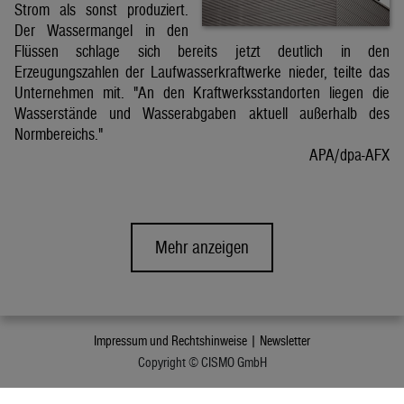
Strom als sonst produziert.
Der Wassermangel in den
Flüssen schlage sich bereits jetzt deutlich in den
Erzeugungszahlen der Laufwasserkraftwerke nieder, teilte das
Unternehmen mit. "An den Kraftwerksstandorten liegen die
Wasserstände und Wasserabgaben aktuell außerhalb des
Normbereichs."
APA/dpa-AFX
Mehr anzeigen
Impressum und Rechtshinweise |
Newsletter
Copyright © CISMO GmbH