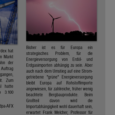
Bisher ist es für Europa ein
rdex hat
strategisches Problem, für die
en Markt
Energieversorgung von Erdöl- und
 Von der
Erdgasimporten abhängig zu sein. Aber
 Auftrag
auch nach dem Umstieg auf eine Strom-
egangen,
getriebene "grüne" Energieversorgung
it. Zum
bleibt Europa auf Rohstoffimporte
al hatte
angewiesen, für zahlreiche, früher wenig
p 3.100
beachtete Bergbauprodukte. Beim
Großteil davon wird die
dpa-AFX
Importabhängigkeit wohl dauerhaft sein,
erwartet Frank Melcher, Professor für