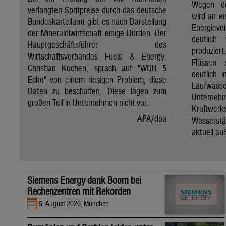
Wegen de
verlangten Spritpreise durch das deutsche
wird an e
Bundeskartellamt gibt es nach Darstellung
Energie
der Mineralölwirtschaft einige Hürden. Der
deutlich
Hauptgeschäftsführer des
produzier
Wirtschaftsverbandes Fuels & Energy,
Flüssen 
Christian Küchen, sprach auf "WDR 5
deutlich 
Echo" von einem riesigen Problem, diese
Laufwasser
Daten zu beschaffen. Diese lägen zum
Untern
großen Teil in Unternehmen nicht vor.
Kraftwer
APA/dpa
Wassers
aktuell au
Siemens Energy dank Boom bei
Rechenzentren mit Rekorden
5. August 2026, München