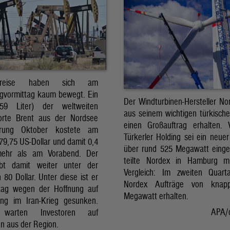
preise haben sich am
gvormittag kaum bewegt. Ein
Der Windturbinen-Hersteller No
159 Liter) der weltweiten
aus seinem wichtigen türkisch
orte Brent aus der Nordsee
einen Großauftrag erhalten.
erung Oktober kostete am
Türkerler Holding sei ein neuer
79,75 US-Dollar und damit 0,4
über rund 525 Megawatt eing
mehr als am Vorabend. Der
teilte Nordex in Hamburg m
ibt damit weiter unter der
Vergleich: Im zweiten Quart
80 Dollar. Unter diese ist er
Nordex Aufträge von knap
tag wegen der Hoffnung auf
Megawatt erhalten.
ng im Iran-Krieg gesunken.
APA/
 warten Investoren auf
n aus der Region.