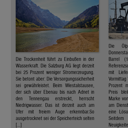
Die Öl
Donnersta
Barrel (
Die Trockenheit führt zu Einbußen in der
Referenzs
Wasserkraft. Die Salzburg AG liegt derzeit
mit Lief
bei 25 Prozent weniger Stromerzeugung.
Vormittag 
Sie betont aber: Die Versorgungssicherheit
Prozent 
sei gewährleistet. Beim Wiestalstausee,
Preis ble
der sich über Ebenau bis nach Adnet in
Marke von 
den Tennengau erstreckt, herrscht
am Diens
Niedrigwasser. Das ist derzeit auch am
eine Lösu
Ufer mit freiem Auge erkennbar.So
Seitdem
ausgetrocknet sei der Speicherteich selten
Neuigkeite
[…]