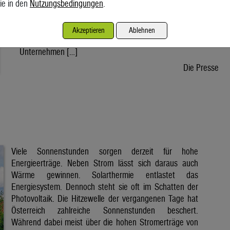
ie in den
Nutzungsbedingungen
.
wird voraussichtlich nach der Sommerpause einem Gesetz
zustimmen, danach kann die Regierung ein entsprechendes
Dekret verabschieden. Der Weg bis zur Inbetriebnahme eines
Akzeptieren
Ablehnen
ersten Reaktors wäre dann noch lang. Doch viele
Unternehmen […]
Die Presse
Viele Sonnenstunden sorgen derzeit für hohe
Energieerträge. Neben Strom lässt sich daraus auch
Wärme gewinnen. Solarthermie entlastet das
Energiesystem. Dennoch steht sie oft im Schatten der
Photovoltaik. Die Hitzewelle der vergangenen Tage hat
Österreich zahlreiche Sonnenstunden beschert.
Während dabei meist über die hohen Stromerträge von