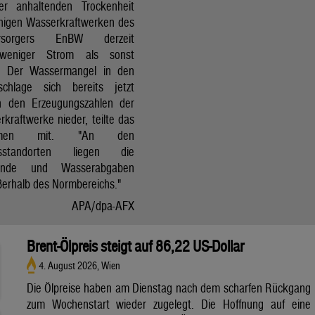
r anhaltenden Trockenheit
inigen Wasserkraftwerken des
versorgers EnBW derzeit
 weniger Strom als sonst
t. Der Wassermangel in den
schlage sich bereits jetzt
in den Erzeugungszahlen der
kraftwerke nieder, teilte das
ehmen mit. "An den
ksstandorten liegen die
tände und Wasserabgaben
ßerhalb des Normbereichs."
APA/dpa-AFX
Brent-Ölpreis steigt auf 86,22 US-Dollar
4. August 2026, Wien
Die Ölpreise haben am Dienstag nach dem scharfen Rückgang
zum Wochenstart wieder zugelegt. Die Hoffnung auf eine