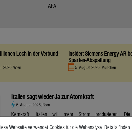
APA
llionen-Loch in der Verbund-
Insider: Siemens-Energy-AR be
Sparten-Abspaltung
uli 2026, Wien
5. August 2026, München
Italien sagt wieder Ja zur Atomkraft
6. August 2026, Rom
Kernkraft. Italien will mehr Strom produzieren. Die
Atombranche hat große Erwartungen, aber es gibt noch viele
iese Webseite verwendet Cookies für die Webanalyse. Details finden
Unsicherheiten. Italien will zurück zur Atomkraft. Der Senat