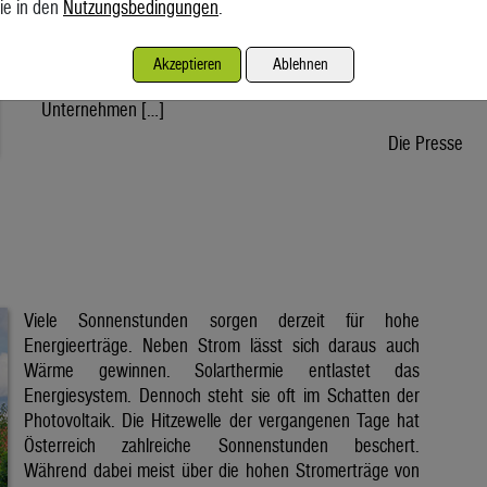
ie in den
Nutzungsbedingungen
.
wird voraussichtlich nach der Sommerpause einem Gesetz
zustimmen, danach kann die Regierung ein entsprechendes
Dekret verabschieden. Der Weg bis zur Inbetriebnahme eines
Akzeptieren
Ablehnen
ersten Reaktors wäre dann noch lang. Doch viele
Unternehmen […]
Die Presse
Viele Sonnenstunden sorgen derzeit für hohe
Energieerträge. Neben Strom lässt sich daraus auch
Wärme gewinnen. Solarthermie entlastet das
Energiesystem. Dennoch steht sie oft im Schatten der
Photovoltaik. Die Hitzewelle der vergangenen Tage hat
Österreich zahlreiche Sonnenstunden beschert.
Während dabei meist über die hohen Stromerträge von