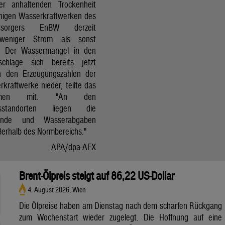
r anhaltenden Trockenheit
inigen Wasserkraftwerken des
versorgers EnBW derzeit
 weniger Strom als sonst
t. Der Wassermangel in den
schlage sich bereits jetzt
in den Erzeugungszahlen der
kraftwerke nieder, teilte das
ehmen mit. "An den
ksstandorten liegen die
tände und Wasserabgaben
ßerhalb des Normbereichs."
APA/dpa-AFX
Brent-Ölpreis steigt auf 86,22 US-Dollar
4. August 2026, Wien
Die Ölpreise haben am Dienstag nach dem scharfen Rückgang
zum Wochenstart wieder zugelegt. Die Hoffnung auf eine