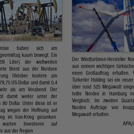
preise haben sich am
gvormittag kaum bewegt. Ein
Der Windturbinen-Hersteller No
159 Liter) der weltweiten
aus seinem wichtigen türkisch
orte Brent aus der Nordsee
einen Großauftrag erhalten.
erung Oktober kostete am
Türkerler Holding sei ein neuer
79,75 US-Dollar und damit 0,4
über rund 525 Megawatt eing
mehr als am Vorabend. Der
teilte Nordex in Hamburg m
ibt damit weiter unter der
Vergleich: Im zweiten Quart
80 Dollar. Unter diese ist er
Nordex Aufträge von knap
tag wegen der Hoffnung auf
Megawatt erhalten.
ng im Iran-Krieg gesunken.
APA/
 warten Investoren auf
n aus der Region.