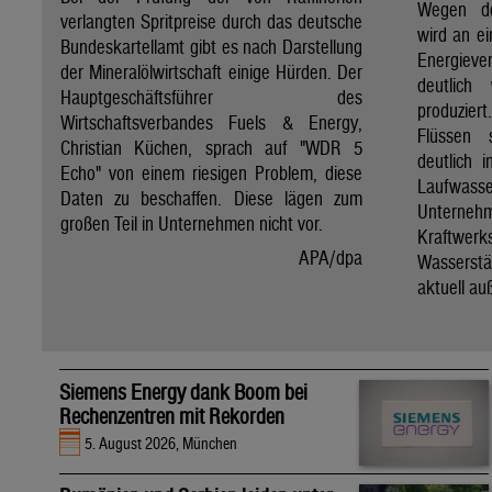
Wegen de
verlangten Spritpreise durch das deutsche
wird an e
Bundeskartellamt gibt es nach Darstellung
Energie
der Mineralölwirtschaft einige Hürden. Der
deutlich
Hauptgeschäftsführer des
produzier
Wirtschaftsverbandes Fuels & Energy,
Flüssen 
Christian Küchen, sprach auf "WDR 5
deutlich 
Echo" von einem riesigen Problem, diese
Laufwasser
Daten zu beschaffen. Diese lägen zum
Untern
großen Teil in Unternehmen nicht vor.
Kraftwer
APA/dpa
Wassers
aktuell au
Siemens Energy dank Boom bei
Rechenzentren mit Rekorden
5. August 2026, München