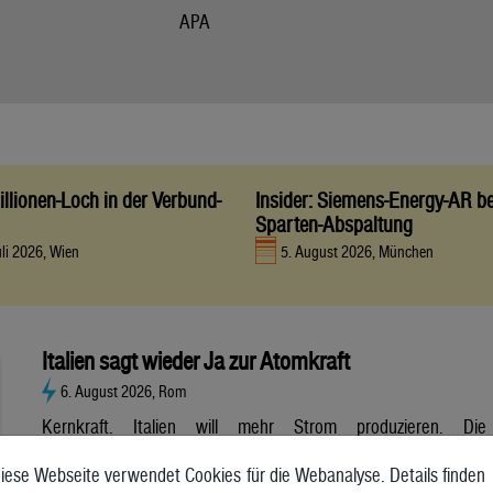
APA
llionen-Loch in der Verbund-
Insider: Siemens-Energy-AR be
Sparten-Abspaltung
uli 2026, Wien
5. August 2026, München
Italien sagt wieder Ja zur Atomkraft
6. August 2026, Rom
Kernkraft. Italien will mehr Strom produzieren. Die
Atombranche hat große Erwartungen, aber es gibt noch viele
iese Webseite verwendet Cookies für die Webanalyse. Details finden
Unsicherheiten. Italien will zurück zur Atomkraft. Der Senat