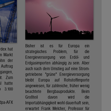
Bisher ist es für Europa ein
rdex hat
strategisches Problem, für die
en Markt
Energieversorgung von Erdöl- und
 Von der
Erdgasimporten abhängig zu sein. Aber
 Auftrag
auch nach dem Umstieg auf eine Strom-
egangen,
getriebene "grüne" Energieversorgung
it. Zum
bleibt Europa auf Rohstoffimporte
al hatte
angewiesen, für zahlreiche, früher wenig
p 3.100
beachtete Bergbauprodukte. Beim
Großteil davon wird die
dpa-AFX
Importabhängigkeit wohl dauerhaft sein,
erwartet Frank Melcher, Professor für