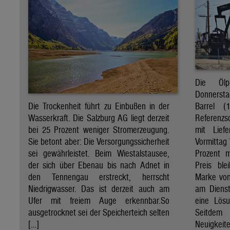
Die Öl
Donnersta
Barrel (
Die Trockenheit führt zu Einbußen in der
Referenzs
Wasserkraft. Die Salzburg AG liegt derzeit
mit Lief
bei 25 Prozent weniger Stromerzeugung.
Vormittag 
Sie betont aber: Die Versorgungssicherheit
Prozent 
sei gewährleistet. Beim Wiestalstausee,
Preis ble
der sich über Ebenau bis nach Adnet in
Marke von 
den Tennengau erstreckt, herrscht
am Diens
Niedrigwasser. Das ist derzeit auch am
eine Lösu
Ufer mit freiem Auge erkennbar.So
Seitdem
ausgetrocknet sei der Speicherteich selten
Neuigkeite
[…]