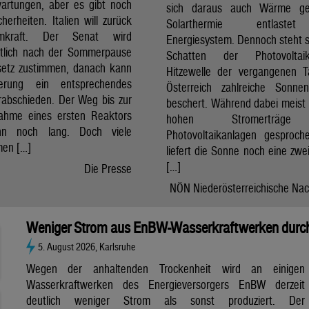
artungen, aber es gibt noch
sich daraus auch Wärme ge
cherheiten. Italien will zurück
Solarthermie entlast
mkraft. Der Senat wird
Energiesystem. Dennoch steht si
htlich nach der Sommerpause
Schatten der Photovolta
etz zustimmen, danach kann
Hitzewelle der vergangenen 
erung ein entsprechendes
Österreich zahlreiche Sonne
rabschieden. Der Weg bis zur
beschert. Während dabei meist 
nahme eines ersten Reaktors
hohen Stromerträg
n noch lang. Doch viele
Photovoltaikanlagen gesproch
en […]
liefert die Sonne noch eine zwe
[…]
Die Presse
NÖN Niederösterreichische Nac
Weniger Strom aus EnBW-Wasserkraftwerken durch
5. August 2026, Karlsruhe
Wegen der anhaltenden Trockenheit wird an einigen
Wasserkraftwerken des Energieversorgers EnBW derzeit
deutlich weniger Strom als sonst produziert. Der