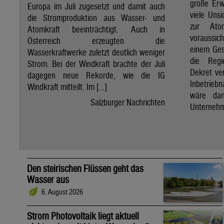
große Erw
Europa im Juli zugesetzt und damit auch
viele Unsi
die Stromproduktion aus Wasser- und
zur Ato
Atomkraft beeinträchtigt. Auch in
voraussic
Österreich erzeugten die
einem Ges
Wasserkraftwerke zuletzt deutlich weniger
die Regi
Strom. Bei der Windkraft brachte der Juli
Dekret ve
dagegen neue Rekorde, wie die IG
Inbetrieb
Windkraft mitteilt. Im […]
wäre dan
Salzburger Nachrichten
Unternehm
Den steirischen Flüssen geht das
Wasser aus
6. August 2026
Strom Photovoltaik liegt aktuell