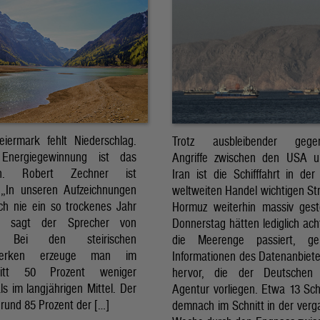
eiermark fehlt Niederschlag.
Trotz ausbleibender gegens
Energiegewinnung ist das
Angriffe zwischen den USA 
sch. Robert Zechner ist
Iran ist die Schifffahrt in der
. „In unseren Aufzeichnungen
weltweiten Handel wichtigen St
ch nie ein so trockenes Jahr
Hormuz weiterhin massiv ges
, sagt der Sprecher von
Donnerstag hätten lediglich ach
. Bei den steirischen
die Meerenge passiert, g
twerken erzeuge man im
Informationen des Datenanbiete
nitt 50 Prozent weniger
hervor, die der Deutschen 
ls im langjährigen Mittel. Der
Agentur vorliegen. Etwa 13 Schi
rund 85 Prozent der […]
demnach im Schnitt in der ver