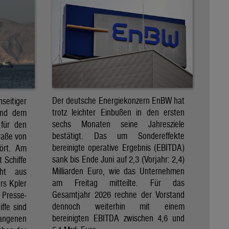
Der deutsche Energiekonzern EnBW hat
eitiger
trotz leichter Einbußen in den ersten
und dem
sechs Monaten seine Jahresziele
 für den
bestätigt. Das um Sondereffekte
raße von
bereinigte operative Ergebnis (EBITDA)
tört. Am
sank bis Ende Juni auf 2,3 (Vorjahr: 2,4)
t Schiffe
Milliarden Euro, wie das Unternehmen
eht aus
am Freitag mitteilte. Für das
rs Kpler
Gesamtjahr 2026 rechne der Vorstand
Presse-
dennoch weiterhin mit einem
ffe sind
bereinigten EBITDA zwischen 4,6 und
gangenen