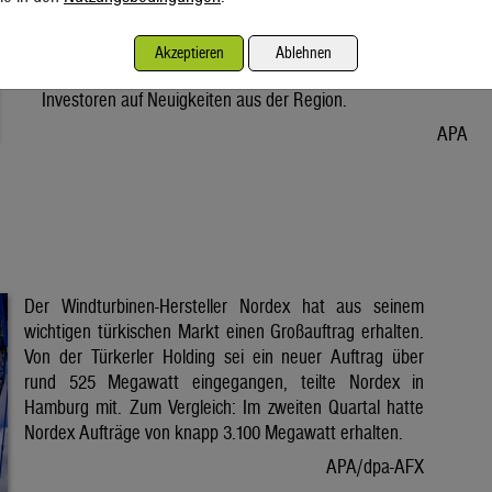
Vorabend. Der Preis bleibt damit weiter unter der Marke von
80 Dollar. Unter diese ist er am Dienstag wegen der Hoffnung
Akzeptieren
Ablehnen
auf eine Lösung im Iran-Krieg gesunken. Seitdem warten
Investoren auf Neuigkeiten aus der Region.
APA
Der Windturbinen-Hersteller Nordex hat aus seinem
wichtigen türkischen Markt einen Großauftrag erhalten.
Von der Türkerler Holding sei ein neuer Auftrag über
rund 525 Megawatt eingegangen, teilte Nordex in
Hamburg mit. Zum Vergleich: Im zweiten Quartal hatte
Nordex Aufträge von knapp 3.100 Megawatt erhalten.
APA/dpa-AFX