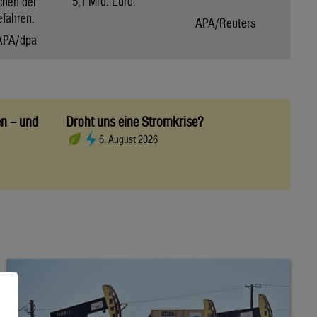
5,1 Mrd. Euro.
chen der
efahren.
APA/Reuters
APA/dpa
en – und
Droht uns eine Stromkrise?
6. August 2026