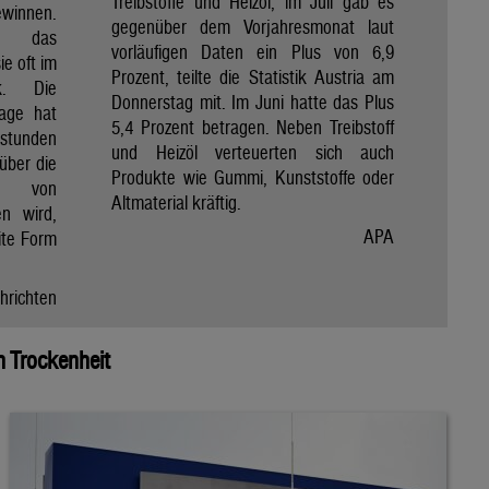
Treibstoffe und Heizöl, im Juli gab es
winnen.
gegenüber dem Vorjahresmonat laut
et das
vorläufigen Daten ein Plus von 6,9
e oft im
Prozent, teilte die Statistik Austria am
ik. Die
Donnerstag mit. Im Juni hatte das Plus
Tage hat
5,4 Prozent betragen. Neben Treibstoff
nstunden
und Heizöl verteuerten sich auch
über die
Produkte wie Gummi, Kunststoffe oder
e von
Altmaterial kräftig.
en wird,
APA
ite Form
hrichten
 Trockenheit