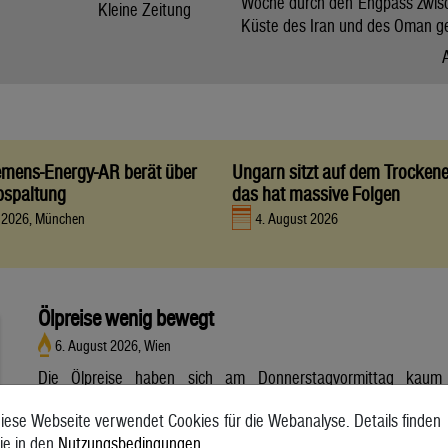
Woche durch den Engpass zwis
Kleine Zeitung
Küste des Iran und des Oman g
iemens-Energy-AR berät über
Ungarn sitzt auf dem Trocken
bspaltung
das hat massive Folgen
t 2026, München
4. August 2026
Ölpreise wenig bewegt
6. August 2026, Wien
Die Ölpreise haben sich am Donnerstagvormittag kaum
bewegt. Ein Barrel (159 Liter) der weltweiten Referenzsorte
iese Webseite verwendet Cookies für die Webanalyse. Details finden
Brent aus der Nordsee mit Lieferung Oktober kostete am
ie in den
Nutzungsbedingungen
.
Vormittag 79,75 US-Dollar und damit 0,4 Prozent mehr als am