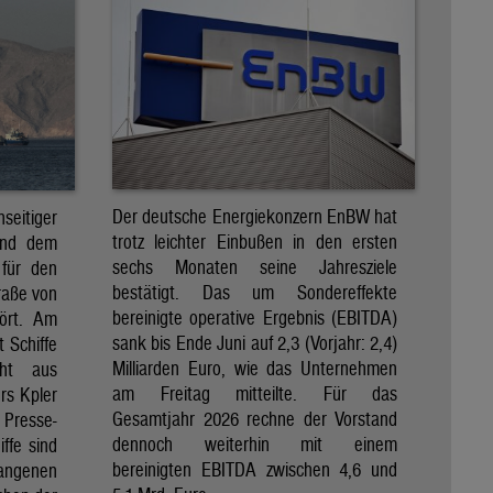
Der deutsche Energiekonzern EnBW hat
eitiger
trotz leichter Einbußen in den ersten
und dem
sechs Monaten seine Jahresziele
 für den
bestätigt. Das um Sondereffekte
raße von
bereinigte operative Ergebnis (EBITDA)
tört. Am
sank bis Ende Juni auf 2,3 (Vorjahr: 2,4)
t Schiffe
Milliarden Euro, wie das Unternehmen
eht aus
am Freitag mitteilte. Für das
rs Kpler
Gesamtjahr 2026 rechne der Vorstand
Presse-
dennoch weiterhin mit einem
ffe sind
bereinigten EBITDA zwischen 4,6 und
gangenen