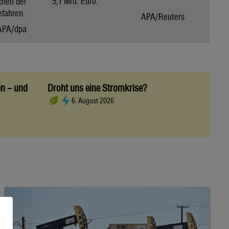
5,1 Mrd. Euro.
chen der
efahren.
APA/Reuters
APA/dpa
en – und
Droht uns eine Stromkrise?
6. August 2026