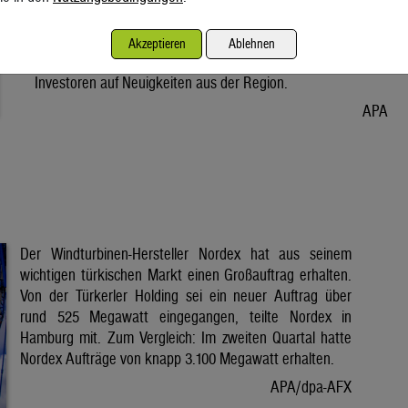
Vorabend. Der Preis bleibt damit weiter unter der Marke von
80 Dollar. Unter diese ist er am Dienstag wegen der Hoffnung
Akzeptieren
Ablehnen
auf eine Lösung im Iran-Krieg gesunken. Seitdem warten
Investoren auf Neuigkeiten aus der Region.
APA
Der Windturbinen-Hersteller Nordex hat aus seinem
wichtigen türkischen Markt einen Großauftrag erhalten.
Von der Türkerler Holding sei ein neuer Auftrag über
rund 525 Megawatt eingegangen, teilte Nordex in
Hamburg mit. Zum Vergleich: Im zweiten Quartal hatte
Nordex Aufträge von knapp 3.100 Megawatt erhalten.
APA/dpa-AFX