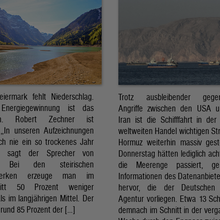
eiermark fehlt Niederschlag.
Trotz ausbleibender gegens
Energiegewinnung ist das
Angriffe zwischen den USA 
sch. Robert Zechner ist
Iran ist die Schifffahrt in der
. „In unseren Aufzeichnungen
weltweiten Handel wichtigen St
ch nie ein so trockenes Jahr
Hormuz weiterhin massiv ges
, sagt der Sprecher von
Donnerstag hätten lediglich ach
. Bei den steirischen
die Meerenge passiert, g
twerken erzeuge man im
Informationen des Datenanbiete
nitt 50 Prozent weniger
hervor, die der Deutschen 
ls im langjährigen Mittel. Der
Agentur vorliegen. Etwa 13 Schi
rund 85 Prozent der […]
demnach im Schnitt in der ver