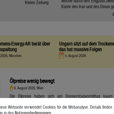
Woche durch den Engpass zwis
Kleine Zeitung
Küste des Iran und des Oman g
iemens-Energy-AR berät über
Ungarn sitzt auf dem Trocken
bspaltung
das hat massive Folgen
t 2026, München
4. August 2026
Ölpreise wenig bewegt
6. August 2026, Wien
Die Ölpreise haben sich am Donnerstagvormittag kaum
bewegt. Ein Barrel (159 Liter) der weltweiten Referenzsorte
iese Webseite verwendet Cookies für die Webanalyse. Details finden
Brent aus der Nordsee mit Lieferung Oktober kostete am
ie in den
Nutzungsbedingungen
.
Vormittag 79,75 US-Dollar und damit 0,4 Prozent mehr als am