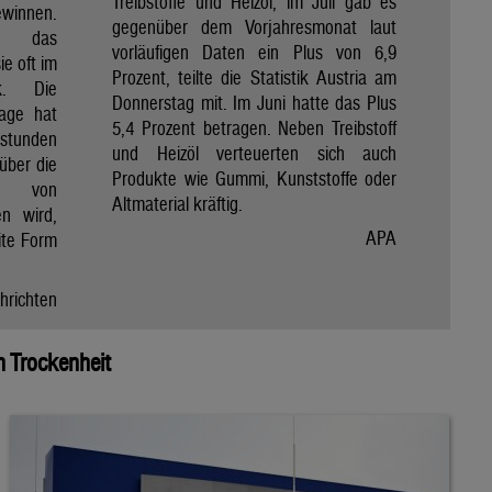
Treibstoffe und Heizöl, im Juli gab es
winnen.
gegenüber dem Vorjahresmonat laut
et das
vorläufigen Daten ein Plus von 6,9
e oft im
Prozent, teilte die Statistik Austria am
ik. Die
Donnerstag mit. Im Juni hatte das Plus
Tage hat
5,4 Prozent betragen. Neben Treibstoff
nstunden
und Heizöl verteuerten sich auch
über die
Produkte wie Gummi, Kunststoffe oder
e von
Altmaterial kräftig.
en wird,
APA
ite Form
hrichten
 Trockenheit