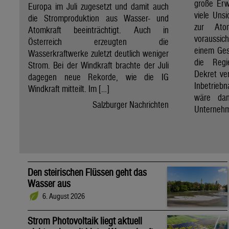
große Erw
Europa im Juli zugesetzt und damit auch
viele Unsi
die Stromproduktion aus Wasser- und
zur Ato
Atomkraft beeinträchtigt. Auch in
voraussic
Österreich erzeugten die
einem Ges
Wasserkraftwerke zuletzt deutlich weniger
die Regi
Strom. Bei der Windkraft brachte der Juli
Dekret ve
dagegen neue Rekorde, wie die IG
Inbetrieb
Windkraft mitteilt. Im […]
wäre dan
Salzburger Nachrichten
Unternehm
Den steirischen Flüssen geht das
Wasser aus
6. August 2026
Strom Photovoltaik liegt aktuell