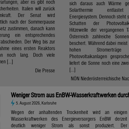
artungen, aber es gibt noch
sich daraus auch Wärme ge
cherheiten. Italien will zurück
Solarthermie entlast
mkraft. Der Senat wird
Energiesystem. Dennoch steht si
htlich nach der Sommerpause
Schatten der Photovolta
etz zustimmen, danach kann
Hitzewelle der vergangenen 
erung ein entsprechendes
Österreich zahlreiche Sonne
rabschieden. Der Weg bis zur
beschert. Während dabei meist 
nahme eines ersten Reaktors
hohen Stromerträg
n noch lang. Doch viele
Photovoltaikanlagen gesproch
en […]
liefert die Sonne noch eine zwe
[…]
Die Presse
NÖN Niederösterreichische Nac
Weniger Strom aus EnBW-Wasserkraftwerken durch
5. August 2026, Karlsruhe
Wegen der anhaltenden Trockenheit wird an einigen
Wasserkraftwerken des Energieversorgers EnBW derzeit
deutlich weniger Strom als sonst produziert. Der