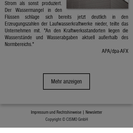
Strom als sonst produziert.
Der Wassermangel in den
Flüssen schlage sich bereits jetzt deutlich in den
Erzeugungszahlen der Laufwasserkraftwerke nieder, teilte das
Unternehmen mit. "An den Kraftwerksstandorten liegen die
Wasserstände und Wasserabgaben aktuell außerhalb des
Normbereichs."
APA/dpa-AFX
Mehr anzeigen
Impressum und Rechtshinweise |
Newsletter
Copyright © CISMO GmbH