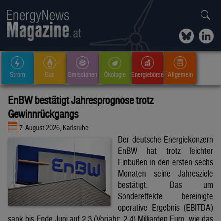
Strom
Gas
Emissionen
Ökologie
Energiebörse
Allgemein
EnBW bestätigt Jahresprognose trotz
Gewinnrückgangs
7. August 2026, Karlsruhe
Der deutsche Energiekonzern
EnBW hat trotz leichter
Einbußen in den ersten sechs
Monaten seine Jahresziele
bestätigt. Das um
Sondereffekte bereinigte
operative Ergebnis (EBITDA)
sank bis Ende Juni auf 2,3 (Vorjahr: 2,4) Milliarden Euro, wie das